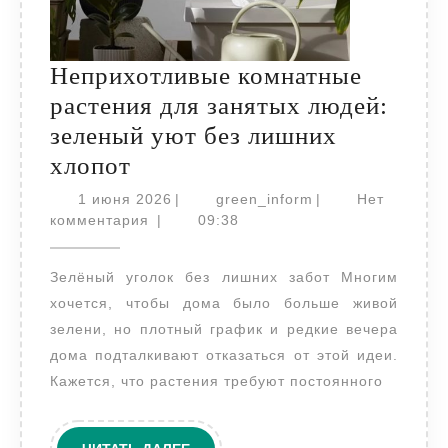
Неприхотливые комнатные
растения для занятых людей:
зеленый уют без лишних
Неприхотливые
хлопот
комнатные
1
green_inform
1 июня 2026
|
green_inform
|
Нет
растения
июня
комментария
|
09:38
2026
для
Зелёный уголок без лишних забот Многим
занятых
хочется, чтобы дома было больше живой
людей:
зелени, но плотный график и редкие вечера
зеленый
дома подталкивают отказаться от этой идеи.
уют
Кажется, что растения требуют постоянного
без
лишних