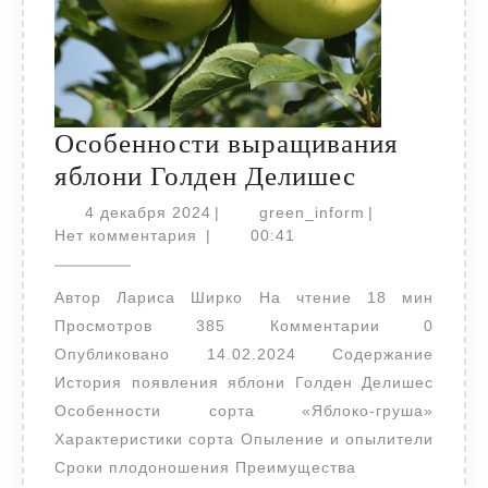
Особенности выращивания
Особенно
яблони Голден Делишес
выращива
4
green_inform
4 декабря 2024
|
green_inform
|
декабря
яблони
Нет комментария
|
00:41
2024
Голден
Автор Лариса Ширко На чтение 18 мин
Делишес
Просмотров 385 Комментарии 0
Опубликовано 14.02.2024 Содержание
История появления яблони Голден Делишес
Особенности сорта «Яблоко-груша»
Характеристики сорта Опыление и опылители
Сроки плодоношения Преимущества