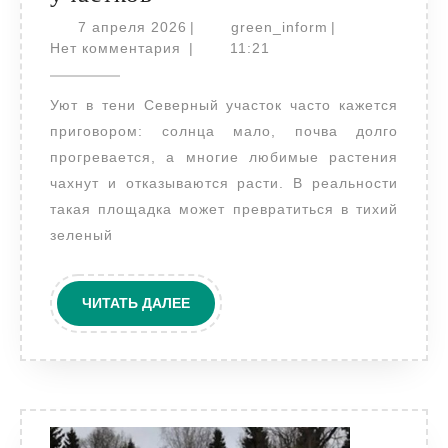
сад
7
green_inform
7 апреля 2026
|
green_inform
|
без
апреля
Нет комментария
|
11:21
2026
хлопот:
Уют в тени Северный участок часто кажется
неприхотливые
приговором: солнца мало, почва долго
кустарники
прогревается, а многие любимые растения
и
чахнут и отказываются расти. В реальности
деревья
такая площадка может превратиться в тихий
для
зеленый
северных
участков
ЧИТАТЬ
ЧИТАТЬ ДАЛЕЕ
ДАЛЕЕ