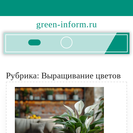
Перейти
к
содержимому
green-inform.ru
Кнопка
Открыть
Рубрика:
Выращивание цветов