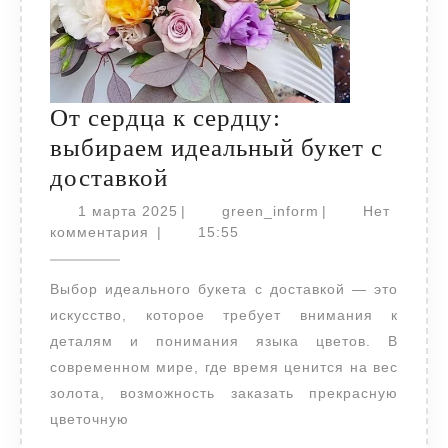
От сердца к сердцу:
выбираем идеальный букет с
От
доставкой
сердца
1
green_inform
1 марта 2025
|
green_inform
|
Нет
к
марта
комментария
|
15:55
2025
сердцу:
Выбор идеального букета с доставкой — это
выбираем
искусство, которое требует внимания к
идеальный
деталям и понимания языка цветов. В
букет
современном мире, где время ценится на вес
с
золота, возможность заказать прекрасную
доставкой
цветочную