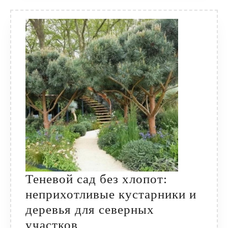
Теневой сад без хлопот:
неприхотливые кустарники и
деревья для северных
Теневой
участков