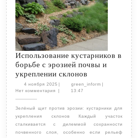
Использование кустарников в
борьбе с эрозией почвы и
Использовани
укреплении склонов
кустарников
4
green_inform
4 ноября 2025
|
green_inform
|
ноября
в
Нет комментария
|
13:47
2025
борьбе
Зелёный щит против эрозии: кустарники для
с
укрепления склонов Каждый участок
эрозией
сталкивается с дилеммой сохранности
почвы
почвенного слоя, особенно если рельеф