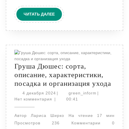
ЧИТАТЬ
ЧИТАТЬ ДАЛЕЕ
ДАЛЕЕ
Груша Дюшес: сорта,
описание, характеристики,
Груш
посадка и организация ухода
Дюше
4
green_inform
4 декабря 2024
|
green_inform
|
декабря
сорта
Нет комментария
|
00:41
2024
описа
Автор Лариса Ширко На чтение 17 мин
харак
Просмотров 236 Комментарии 0
поса