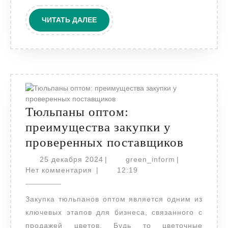
ЧИТАТЬ
ЧИТАТЬ ДАЛЕЕ
ДАЛЕЕ
Тюльпаны оптом:
преимущества закупки у
Тюльпа
проверенных поставщиков
оптом:
25
green_inform
25 декабря 2024
|
green_inform
|
декабря
преиму
Нет комментария
|
12:19
2024
закупк
Закупка тюльпанов оптом является одним из
у
ключевых этапов для бизнеса, связанного с
провер
продажей цветов. Будь то цветочные