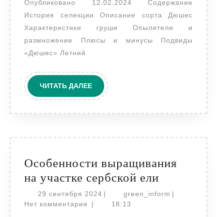
Опубликовано 12.02.2024 Содержание
и
История селекции Описание сорта Дюшес
орга
Характеристики груши Опылители и
уход
размножение Плюсы и минусы Подвиды
«Дюшес» Летний
ЧИТАТЬ
ЧИТАТЬ ДАЛЕЕ
ДАЛЕЕ
Особенности выращивания
Особенно
на участке сербской ели
выращива
29
green_inform
29 сентября 2024
|
green_inform
|
сентября
на
Нет комментария
|
18:13
2024