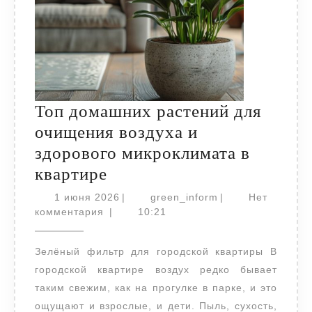
Топ домашних растений для
очищения воздуха и
здорового микроклимата в
Топ
квартире
домашних
1
green_inform
1 июня 2026
|
green_inform
|
Нет
растений
июня
комментария
|
10:21
2026
для
Зелёный фильтр для городской квартиры В
очищения
городской квартире воздух редко бывает
воздуха
таким свежим, как на прогулке в парке, и это
и
ощущают и взрослые, и дети. Пыль, сухость,