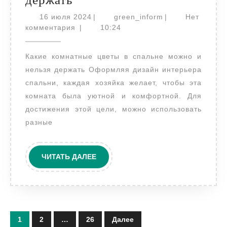
комнатные
16
green_inform
16 июля 2024
|
green_inform
|
Нет
цветы
июля
комментария
|
10:24
2024
в
Какие комнатные цветы в спальне можно и
спальне
нельзя держать Оформляя дизайн интерьера
можно
спальни, каждая хозяйка желает, чтобы эта
и
комната была уютной и комфортной. Для
нельзя
достижения этой цели, можно использовать
держать
разные
ЧИТАТЬ
ЧИТАТЬ ДАЛЕЕ
ДАЛЕЕ
Пагинация
1
2
…
26
Далее