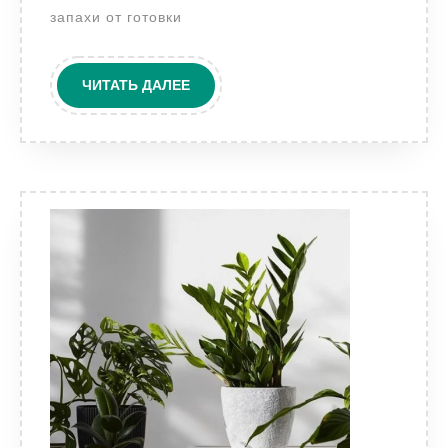
здорового
запахи от готовки
микроклимата
в
ЧИТАТЬ
ЧИТАТЬ ДАЛЕЕ
квартире
ДАЛЕЕ