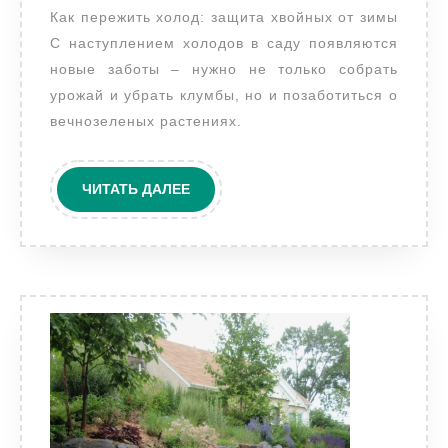
Как пережить холод: защита хвойных от зимы
и
С наступлением холодов в саду появляются
чем
новые заботы – нужно не только собрать
защитить
урожай и убрать клумбы, но и позаботиться о
от
вечнозеленых растениях.
снега
и
ЧИТАТЬ
ЧИТАТЬ ДАЛЕЕ
обгорания
ДАЛЕЕ