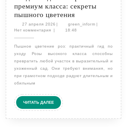
премиум класса: секреты
Уход
пышного цветения
за
27
green_inform
27 апреля 2026
|
green_inform
|
апреля
садовыми
Нет комментария
|
18:48
2026
розами
Пышное цветение роз: практичный гид по
премиум
уходу Розы высокого класса способны
класса:
превратить любой участок в выразительный и
секреты
ухоженный сад. Они требуют внимания, но
пышного
при грамотном подходе радуют длительным и
цветения
обильным
ЧИТАТЬ
ЧИТАТЬ ДАЛЕЕ
ДАЛЕЕ