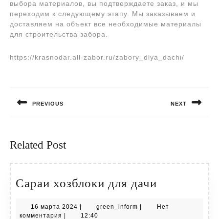
выбора материалов, вы подтверждаете заказ, и мы
переходим к следующему этапу. Мы заказываем и
доставляем на объект все необходимые материалы
для строительства забора.
https://krasnodar.all-zabor.ru/zabory_dlya_dachi/
Навигация
по
PREVIOUS
NEXT
записям
Предыдущая
Следующая
запись:
запись:
Related Post
Сараи
Сараи хозблоки для дачи
хозблоки
16
green_inform
16 марта 2024
|
green_inform
|
Нет
для
марта
комментария
|
12:40