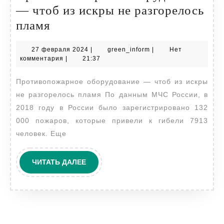
— чтоб из искры не разгорелось
Противопожарное
пламя
оборудование
27
green_inform
27 февраля 2024
|
green_inform
|
Нет
—
февраля
комментария
|
21:37
чтоб
2024
Противопожарное оборудование — чтоб из искры
из
не разгорелось пламя По данным МЧС России, в
искры
2018 году в России было зарегистрировано 132
не
000 пожаров, которые привели к гибели 7913
разгорелось
человек. Еще
пламя
ЧИТАТЬ
ЧИТАТЬ ДАЛЕЕ
ДАЛЕЕ