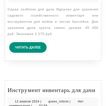
дачи
2024
Сараи хозблоки для дачи Идеален для хранения
садового хозяйственного инвентаря или
инструментов для мойки и чистки бассейна. Для
хранения дров, грунта, семян, урожая. 45 400
руб. Экономия 2 270 руб.
ЧИТАТЬ
ЧИТАТЬ ДАЛЕЕ
ДАЛЕЕ
Инс
Инструмент инвентарь для дачи
инв
12
green_inform
12 апреля 2024
|
green_inform
|
Нет
для
апреля
комментария
|
02:56