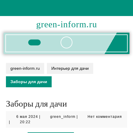
Перейти
к
содержимому
green-inform.ru
Кнопка
Открыть
green-inform.ru
Интерьер для дачи
Заборы для дачи
Заборы для дачи
6
green_inform
6 мая 2024
|
green_inform
|
Нет комментария
мая
|
20:22
2024