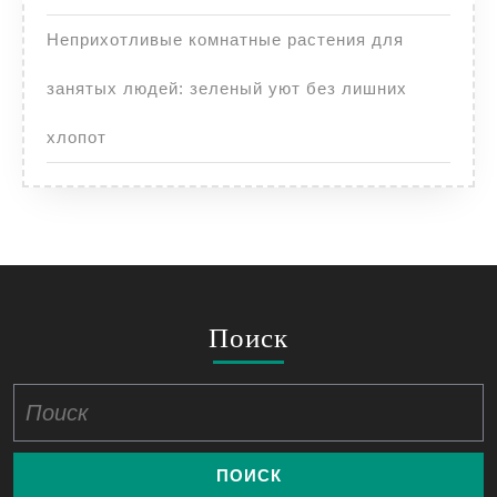
Неприхотливые комнатные растения для
занятых людей: зеленый уют без лишних
хлопот
Поиск
Найти: