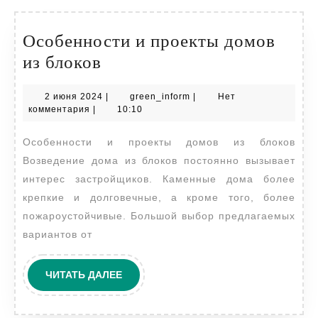
Особенности и проекты домов
Особенности
из блоков
и
2
green_inform
2 июня 2024
|
green_inform
|
Нет
проекты
июня
комментария
|
10:10
домов
2024
Особенности и проекты домов из блоков
из
Возведение дома из блоков постоянно вызывает
блоков
интерес застройщиков. Каменные дома более
крепкие и долговечные, а кроме того, более
пожароустойчивые. Большой выбор предлагаемых
вариантов от
ЧИТАТЬ
ЧИТАТЬ ДАЛЕЕ
ДАЛЕЕ