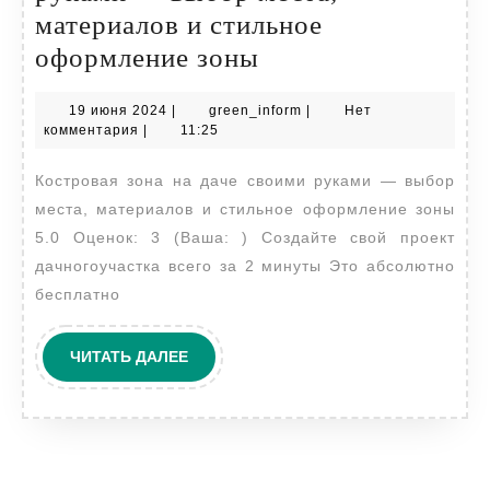
материалов и стильное
Костровая
оформление зоны
зона
19
green_inform
19 июня 2024
|
green_inform
|
Нет
на
июня
комментария
|
11:25
даче
2024
Костровая зона на даче своими руками — выбор
своими
места, материалов и стильное оформление зоны
руками
5.0 Оценок: 3 (Ваша: ) Создайте свой проект
—
дачногоучастка всего за 2 минуты Это абсолютно
выбор
бесплатно
места,
материалов
ЧИТАТЬ
ЧИТАТЬ ДАЛЕЕ
ДАЛЕЕ
и
стильное
оформление
зоны