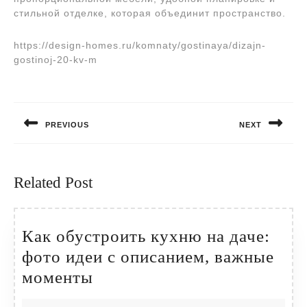
стильной отделке, которая объединит пространство.
https://design-homes.ru/komnaty/gostinaya/dizajn-
gostinoj-20-kv-m
Навигация
по
PREVIOUS
NEXT
записям
Предыдущая
Следующая
запись:
запись:
Related Post
Как обустроить кухню на даче:
фото идеи с описанием, важные
Как
моменты
обустроить