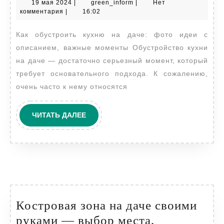
19
green_inform
19 мая 2024
|
green_inform
|
Нет
кухню
мая
комментария
|
16:02
на
2024
Как обустроить кухню на даче: фото идеи с
даче:
описанием, важные моменты Обустройство кухни
фото
на даче — достаточно серьезный момент, который
идеи
требует основательного подхода. К сожалению,
с
очень часто к нему относятся
описанием,
важные
ЧИТАТЬ
ЧИТАТЬ ДАЛЕЕ
моменты
ДАЛЕЕ
Костровая зона на даче своими
руками — выбор места,