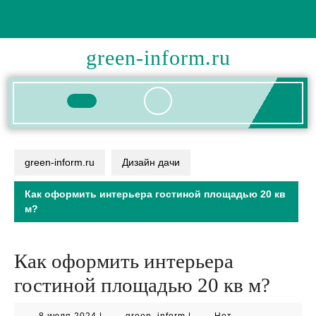
Перейти
к
содержимому
green-inform.ru
Кнопка
Открыть
green-inform.ru
Дизайн дачи
Как оформить интерьера гостиной площадью 20 кв
м?
Как оформить интерьера
гостиной площадью 20 кв м?
8
green_inform