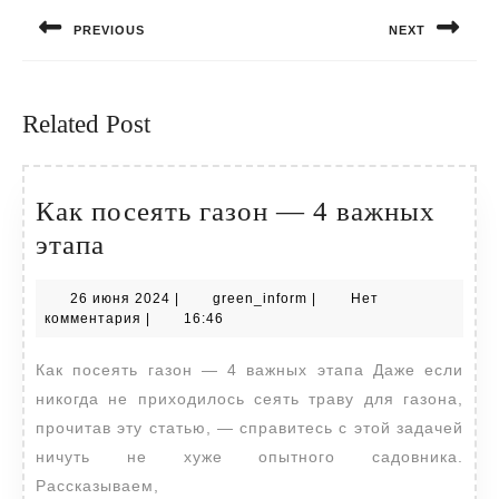
по
PREVIOUS
NEXT
записям
Предыдущая
Следующая
запись:
запись:
Related Post
Как посеять газон — 4 важных
Как
этапа
посеять
26
green_inform
26 июня 2024
|
green_inform
|
Нет
газон
июня
комментария
|
16:46
—
2024
Как посеять газон — 4 важных этапа Даже если
4
никогда не приходилось сеять траву для газона,
важных
прочитав эту статью, — справитесь с этой задачей
этапа
ничуть не хуже опытного садовника.
Рассказываем,