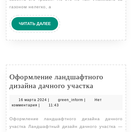
газоном нелегко, а
ЧИТАТЬ
ЧИТАТЬ ДАЛЕЕ
ДАЛЕЕ
Оформление ландшафтного
Оформлени
дизайна дачного участка
ландшафтн
16
green_inform
16 марта 2024
|
green_inform
|
Нет
дизайна
марта
комментария
|
11:43
дачного
2024
Оформление ландшафтного дизайна дачного
участка
участка Ландшафтный дизайн дачного участка —