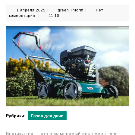
1
green_inform
1 апреля 2025
|
green_inform
|
Нет
апреля
комментария
|
11:10
2025
Рубрики:
Газон для дачи
Вертикуттер — это незаменимый инструмент для