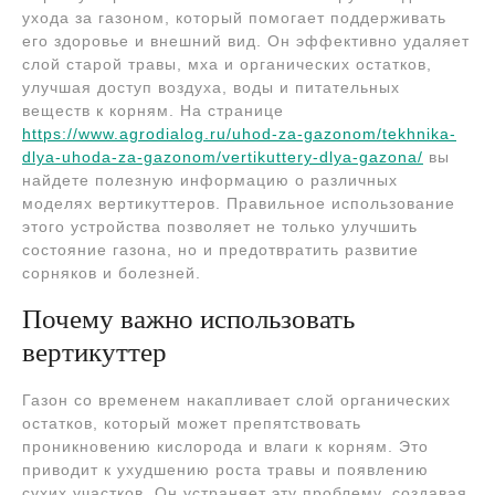
ухода за газоном, который помогает поддерживать
его здоровье и внешний вид. Он эффективно удаляет
слой старой травы, мха и органических остатков,
улучшая доступ воздуха, воды и питательных
веществ к корням. На странице
https://www.agrodialog.ru/uhod-za-gazonom/tekhnika-
dlya-uhoda-za-gazonom/vertikuttery-dlya-gazona/
вы
найдете полезную информацию о различных
моделях вертикуттеров. Правильное использование
этого устройства позволяет не только улучшить
состояние газона, но и предотвратить развитие
сорняков и болезней.
Почему важно использовать
вертикуттер
Газон со временем накапливает слой органических
остатков, который может препятствовать
проникновению кислорода и влаги к корням. Это
приводит к ухудшению роста травы и появлению
сухих участков. Он устраняет эту проблему, создавая