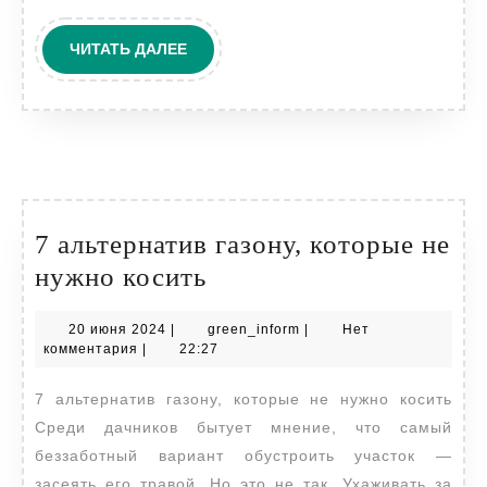
ЧИТАТЬ
ЧИТАТЬ ДАЛЕЕ
ДАЛЕЕ
7 альтернатив газону, которые не
7
нужно косить
альтернатив
20
green_inform
20 июня 2024
|
green_inform
|
Нет
газону,
июня
комментария
|
22:27
которые
2024
7 альтернатив газону, которые не нужно косить
не
Среди дачников бытует мнение, что самый
нужно
беззаботный вариант обустроить участок —
косить
засеять его травой. Но это не так. Ухаживать за