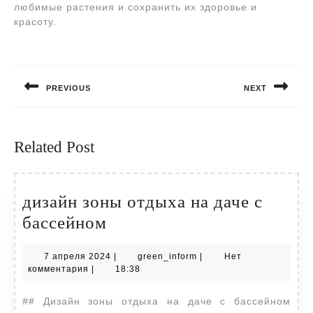
любимые растения и сохранить их здоровье и
красоту.
Навигация
по
PREVIOUS
NEXT
записям
Предыдущая
Следующая
запись:
запись:
Related Post
дизайн зоны отдыха на даче с
дизайн
бассейном
зоны
7
green_inform
7 апреля 2024
|
green_inform
|
Нет
отдыха
апреля
комментария
|
18:38
на
2024
## Дизайн зоны отдыха на даче с бассейном
даче