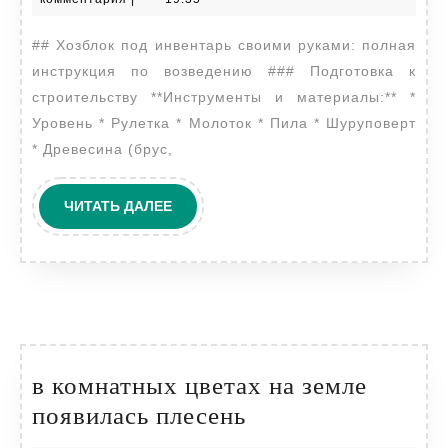
на
2024
## Хозблок под инвентарь своими руками: полная
даче
инструкция по возведению ### Подготовка к
своими
строительству **Инструменты и материалы:** *
руками
Уровень * Рулетка * Молоток * Пила * Шуруповерт
* Древесина (брус,
ЧИТАТЬ
ЧИТАТЬ ДАЛЕЕ
ДАЛЕЕ
в комнатных цветах на земле
в
появилась плесень
комнатных