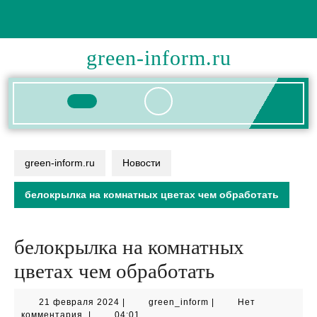
Перейти
к
содержимому
green-inform.ru
Кнопка
Открыть
green-inform.ru
Новости
белокрылка на комнатных цветах чем обработать
белокрылка на комнатных
цветах чем обработать
21
green_inform
21 февраля 2024
|
green_inform
|
Нет
февраля
комментария
|
04:01