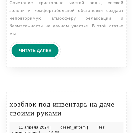
Сочетание кристально чистой воды, свежей
с
зелени и комфортабельной обстановки создает
бассейном
неповторимую атмосферу релаксации и
безмятежности на дачном участке. В этой статье
мы
ЧИТАТЬ
ЧИТАТЬ ДАЛЕЕ
ДАЛЕЕ
хозблок под инвентарь на даче
хозблок
своими руками
под
11
green_inform
11 апреля 2024
|
green_inform
|
Нет
инвентарь
апреля
комментария
|
19:35