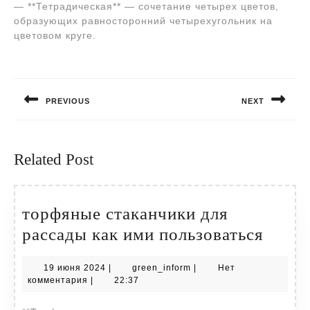
— **Тетрадическая** — сочетание четырех цветов,
образующих равносторонний четырехугольник на
цветовом круге.
Навигация
по
PREVIOUS
NEXT
записям
Предыдущая
Следующая
запись:
запись:
Related Post
торфяные стаканчики для
торф
рассады как ими пользоваться
стака
19
green_inform
19 июня 2024
|
green_inform
|
Нет
для
июня
комментария
|
22:37
расса
2024