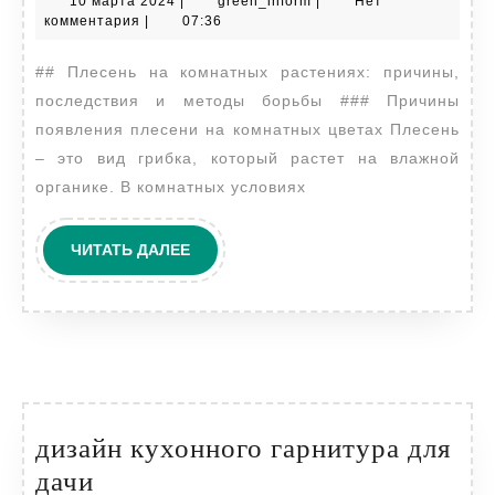
10 марта 2024
|
green_inform
|
Нет
цветах
марта
комментария
|
07:36
на
2024
## Плесень на комнатных растениях: причины,
земле
последствия и методы борьбы ### Причины
появилась
появления плесени на комнатных цветах Плесень
плесень
– это вид грибка, который растет на влажной
органике. В комнатных условиях
ЧИТАТЬ
ЧИТАТЬ ДАЛЕЕ
ДАЛЕЕ
дизайн кухонного гарнитура для
дизайн
дачи