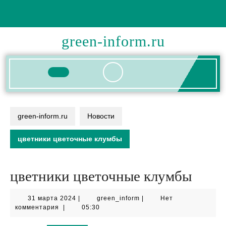
Перейти
к
содержимому
green-inform.ru
Кнопка
Открыть
green-inform.ru
Новости
цветники цветочные клумбы
цветники цветочные клумбы
31
green_inform
31 марта 2024
|
green_inform
|
Нет
марта
комментария
|
05:30
2024