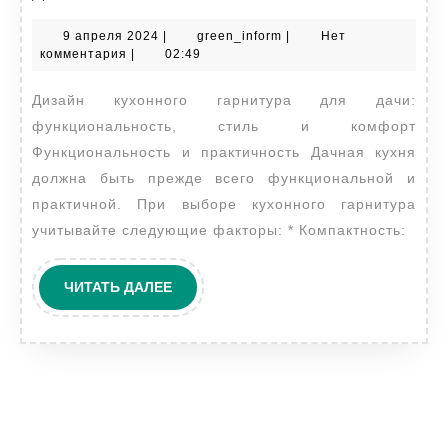
кухонного
9
green_inform
9 апреля 2024
|
green_inform
|
Нет
гарнитура
апреля
комментария
|
02:49
для
2024
Дизайн кухонного гарнитура для дачи:
дачи
функциональность, стиль и комфорт
Функциональность и практичность Дачная кухня
должна быть прежде всего функциональной и
практичной. При выборе кухонного гарнитура
учитывайте следующие факторы: * Компактность:
ЧИТАТЬ
ЧИТАТЬ ДАЛЕЕ
ДАЛЕЕ