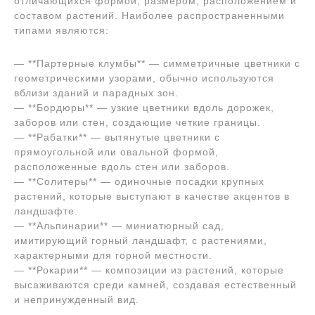
отличающихся формой, размером, расположением и
составом растений. Наиболее распространенными
типами являются:
— **Партерные клумбы** — симметричные цветники с
геометрическими узорами, обычно используются
вблизи зданий и парадных зон.
— **Бордюры** — узкие цветники вдоль дорожек,
заборов или стен, создающие четкие границы.
— **Рабатки** — вытянутые цветники с
прямоугольной или овальной формой,
расположенные вдоль стен или заборов.
— **Солитеры** — одиночные посадки крупных
растений, которые выступают в качестве акцентов в
ландшафте.
— **Альпинарии** — миниатюрный сад,
имитирующий горный ландшафт, с растениями,
характерными для горной местности.
— **Рокарии** — композиции из растений, которые
высаживаются среди камней, создавая естественный
и непринужденный вид.