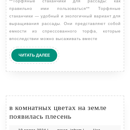
**Торфяные стаканчики для рассады: как
как
правильно ими пользоваться** Торфяные
ими
стаканчики — удобный и экологичный вариант для
польз
выращивания рассады. Они представляют собой
емкости из спрессованного торфа, которые
впоследствии можно высаживать вместе
ЧИТАТЬ
ЧИТАТЬ ДАЛЕЕ
ДАЛЕЕ
в комнатных цветах на земле
в
появилась плесень
комнатных
10
green_inform