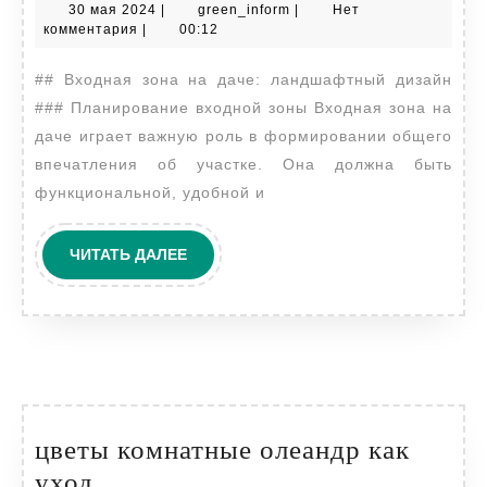
30
green_inform
30 мая 2024
|
green_inform
|
Нет
на
мая
комментария
|
00:12
даче
2024
## Входная зона на даче: ландшафтный дизайн
ландшафтный
### Планирование входной зоны Входная зона на
дизайн
даче играет важную роль в формировании общего
впечатления об участке. Она должна быть
функциональной, удобной и
ЧИТАТЬ
ЧИТАТЬ ДАЛЕЕ
ДАЛЕЕ
цветы комнатные олеандр как
цветы
уход