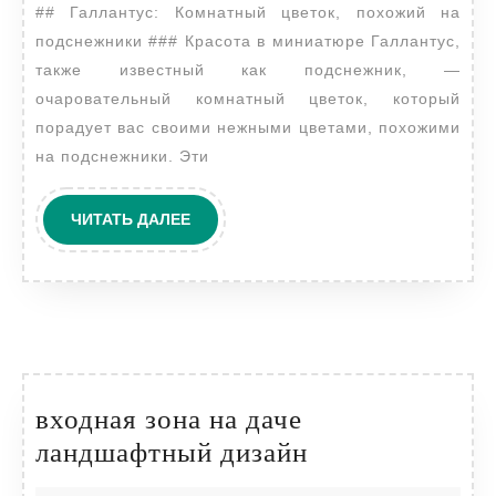
## Галлантус: Комнатный цветок, похожий на
на
подснежники ### Красота в миниатюре Галлантус,
подснежники
также известный как подснежник, —
очаровательный комнатный цветок, который
порадует вас своими нежными цветами, похожими
на подснежники. Эти
ЧИТАТЬ
ЧИТАТЬ ДАЛЕЕ
ДАЛЕЕ
входная зона на даче
входная
ландшафтный дизайн
зона