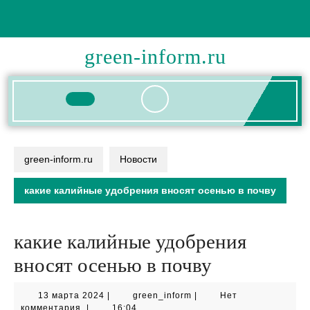
Перейти
к
содержимому
green-inform.ru
Кнопка
Открыть
green-inform.ru
Новости
какие калийные удобрения вносят осенью в почву
какие калийные удобрения
вносят осенью в почву
13
green_inform
13 марта 2024
|
green_inform
|
Нет
марта
комментария
|
16:04