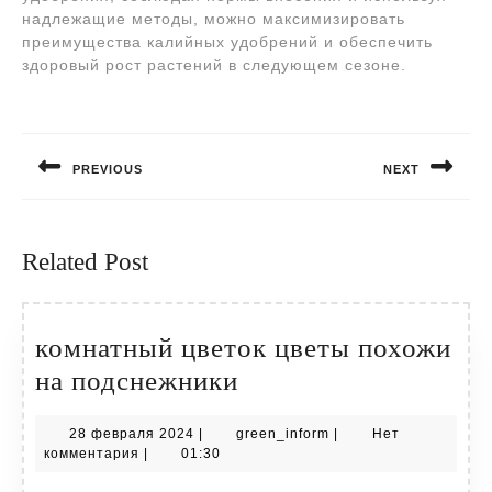
надлежащие методы, можно максимизировать
преимущества калийных удобрений и обеспечить
здоровый рост растений в следующем сезоне.
Навигация
по
PREVIOUS
NEXT
записям
Предыдущая
Следующая
запись:
запись:
Related Post
комнатный цветок цветы похожи
комнатный
на подснежники
цветок
28
green_inform
28 февраля 2024
|
green_inform
|
Нет
цветы
февраля
комментария
|
01:30
похожи
2024