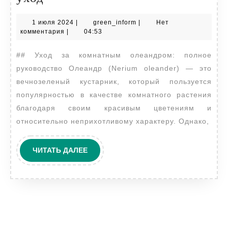
комнатные
1
green_inform
1 июля 2024
|
green_inform
|
Нет
олеандр
июля
комментария
|
04:53
как
2024
## Уход за комнатным олеандром: полное
уход
руководство Олеандр (Nerium oleander) — это
вечнозеленый кустарник, который пользуется
популярностью в качестве комнатного растения
благодаря своим красивым цветениям и
относительно неприхотливому характеру. Однако,
ЧИТАТЬ
ЧИТАТЬ ДАЛЕЕ
ДАЛЕЕ