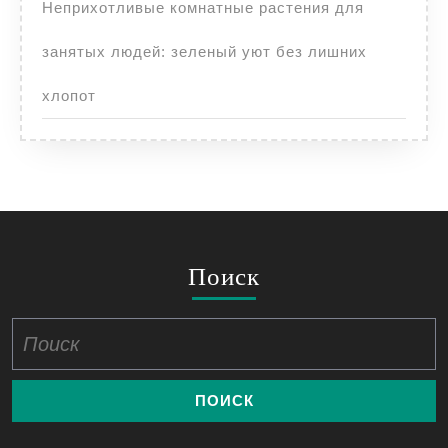
Неприхотливые комнатные растения для
занятых людей: зеленый уют без лишних
хлопот
Поиск
Найти: