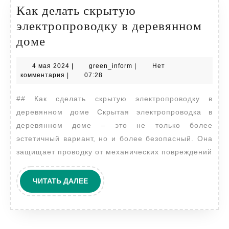
Как делать скрытую
электропроводку в деревянном
Как
доме
делать
4
green_inform
4 мая 2024
|
green_inform
|
Нет
скрытую
мая
комментария
|
07:28
электропроводку
2024
## Как сделать скрытую электропроводку в
в
деревянном доме Скрытая электропроводка в
деревянном
деревянном доме – это не только более
доме
эстетичный вариант, но и более безопасный. Она
защищает проводку от механических повреждений
ЧИТАТЬ
ЧИТАТЬ ДАЛЕЕ
ДАЛЕЕ