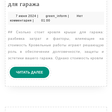
Сколько
для гаража
стоит
7
green_inform
7 июня 2024
|
green_inform
|
Нет
кровля
июня
комментария
|
01:00
крыши
2024
## Сколько стоит кровля крыши для гаража:
для
разбивка затрат и факторы, влияющие на
гаража
стоимость Кровельные работы играют решающую
роль в обеспечении долговечности, защиты и
эстетики вашего гаража. Однако стоимость кровли
ЧИТАТЬ
ЧИТАТЬ ДАЛЕЕ
ДАЛЕЕ