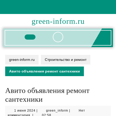
Перейти
к
содержимому
green-inform.ru
Кнопка
Открыть
green-inform.ru
Строительство и ремонт
Авито объявления ремонт сантехники
Авито объявления ремонт
сантехники
1
green_inform
1 июня 2024
|
green_inform
|
Нет
июня
комментария
|
02:58