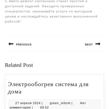
С Авито ремонт сантехники станет простой и
доступной задачей. Находите проверенных
специалистов, заказывайте услуги по выгодным
ценам и наслаждайтесь качественно выполненной
работой!
Навигация
по
PREVIOUS
NEXT
записям
Предыдущая
Следующая
запись:
запись:
Related Post
Электрообогрев система для
Электрообогрев
дома
система
27
green_inform
27 апреля 2024
|
green_inform
|
Нет
для
апреля
комментария
|
09:52