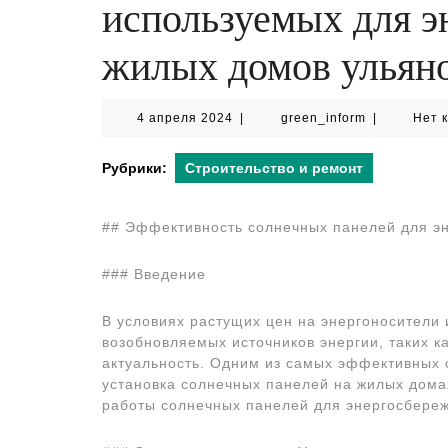
используемых для э
жилых домов ульян
4
green_infor
4 апреля 2024
|
green_inform
|
Нет 
апреля
2024
Рубрики:
Строительство и ремонт
## Эффективность солнечных панелей для э
### Введение
В условиях растущих цен на энергоносители 
возобновляемых источников энергии, таких к
актуальность. Одним из самых эффективных 
установка солнечных панелей на жилых дома
работы солнечных панелей для энергосбереж