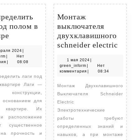
пределить
Монтаж
од полом в
выключателя
Как
ире
двухклавишного
определить
Монт
schneider electric
21
враля 2024
|
лаги
выклю
green_inform
февраля
orm
|
Нет
1
1 мая 2024
|
под
двухк
2024
рия
|
08:08
green_inform
мая
green_inform
|
Нет
полом
schnei
2024
комментария
|
08:34
ределить лаги под
в
electri
квартире Лаги —
Монтаж Двухклавишного
квартире
 конструкции,
Выключателя Schneider
 основанием для
Electric
 квартире. Их
Электротехнические
 и расположение
работы требуют
ют существенное
определенных знаний и
 на прочность и
навыков, а при монтаже