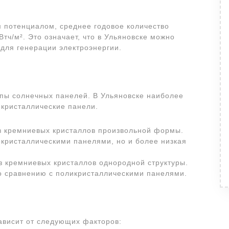
 потенциалом, среднее годовое количество
тч/м². Это означает, что в Ульяновске можно
для генерации электроэнергии.
пы солнечных панелей. В Ульяновске наиболее
кристаллические панели.
из кремниевых кристаллов произвольной формы.
окристаллическими панелями, но и более низкая
из кремниевых кристаллов однородной структуры.
о сравнению с поликристаллическими панелями.
ависит от следующих факторов: