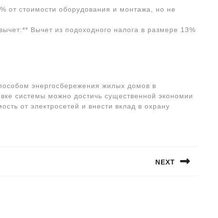
0% от стоимости оборудования и монтажа, но не
ычет:** Вычет из подоходного налога в размере 13%
пособом энергосбережения жилых домов в
овке системы можно достичь существенной экономии
мость от электросетей и внести вклад в охрану
NEXT
Следующая
запись: