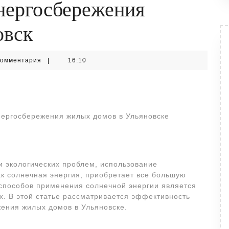
нергосбережения
овск
m
комментария
|
16:10
нергосбережения жилых домов в Ульяновске
и экологических проблем, использование
ак солнечная энергия, приобретает все большую
способов применения солнечной энергии является
х. В этой статье рассматривается эффективность
ения жилых домов в Ульяновске.