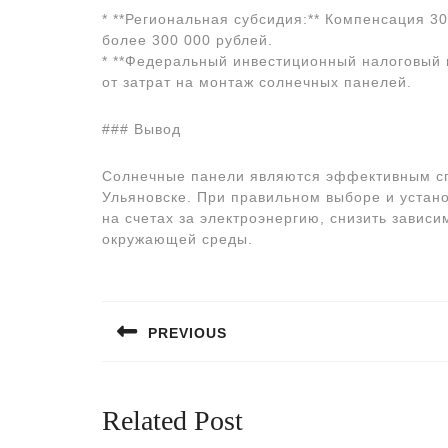
* **Региональная субсидия:** Компенсация 3
более 300 000 рублей.
* **Федеральный инвестиционный налоговый в
от затрат на монтаж солнечных панелей.
### Вывод
Солнечные панели являются эффективным с
Ульяновске. При правильном выборе и устан
на счетах за электроэнергию, снизить зависи
окружающей среды.
Навигация
по
PREVIOUS
записям
Предыдущая
запись:
Related Post