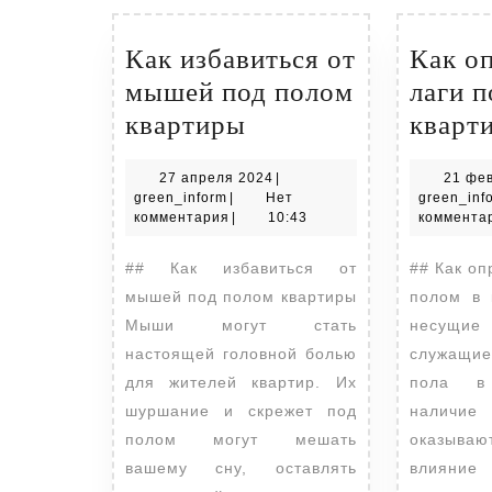
Как избавиться от
Как о
мышей под полом
лаги п
Как
квартиры
кварт
избавиться
27
27 апреля 2024
|
21 фе
от
green_inform
апреля
green_inform
|
Нет
green_inf
мышей
2024
комментария
|
10:43
коммента
под
## Как избавиться от
## Как оп
полом
мышей под полом квартиры
полом в 
квартиры
Мыши могут стать
несущие
настоящей головной болью
служащие
для жителей квартир. Их
пола в
шуршание и скрежет под
наличие
полом могут мешать
оказыва
вашему сну, оставлять
влияние