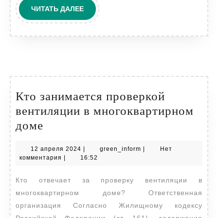
ЧИТАТЬ
ЧИТАТЬ ДАЛЕЕ
ДАЛЕЕ
Кто занимается проверкой
вентиляции в многоквартирном
Кто
доме
занимается
12
green_inform
12 апреля 2024
|
green_inform
|
Нет
проверкой
апреля
комментария
|
16:52
вентиляции
2024
Кто отвечает за проверку вентиляции в
в
многоквартирном доме? Ответственная
многоквартирном
организация Согласно Жилищному кодексу
доме