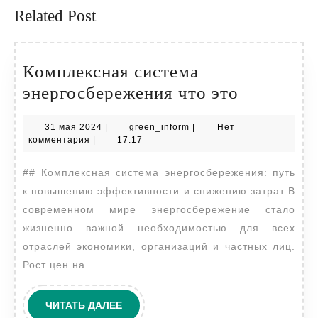
Related Post
Комплексная система
Комплекс
энергосбережения что это
система
31
green_inform
31 мая 2024
|
green_inform
|
Нет
энергосб
мая
комментария
|
17:17
что
2024
## Комплексная система энергосбережения: путь
это
к повышению эффективности и снижению затрат В
современном мире энергосбережение стало
жизненно важной необходимостью для всех
отраслей экономики, организаций и частных лиц.
Рост цен на
ЧИТАТЬ
ЧИТАТЬ ДАЛЕЕ