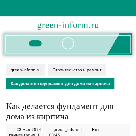
Перейти
к
содержимому
green-inform.ru
Кнопка
Открыть
green-inform.ru
Строительство и ремонт
Как делается фундамент для дома из кирпича
Как делается фундамент для
дома из кирпича
22
green_inform
22 мая 2024
|
green_inform
|
Нет
мая
комментария
|
03:45