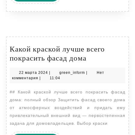
ДАЛЕЕ
Какой краской лучше всего
Какой
покрасить фасад дома
краской
22
green_inform
22 марта 2024
|
green_inform
|
Нет
лучше
марта
комментария
|
11:04
всего
2024
## Какой краской лучше всего покрасить фасад
покрасить
дома: полный обзор Защитить фасад своего дома
фасад
от атмосферных воздействий и придать ему
дома
привлекательный внешний вид — первостепенная
задача для домовладельцев. Выбор краски