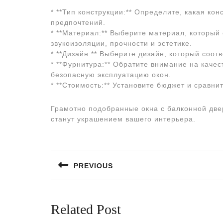
* **Тип конструкции:** Определите, какая к
предпочтений.
* **Материал:** Выберите материал, который
звукоизоляции, прочности и эстетике.
* **Дизайн:** Выберите дизайн, который соот
* **Фурнитура:** Обратите внимание на каче
безопасную эксплуатацию окон.
* **Стоимость:** Установите бюджет и сравни
Грамотно подобранные окна с балконной двер
станут украшением вашего интерьера.
Навигация
по
PREVIOUS
записям
Предыдущая
запись:
Related Post