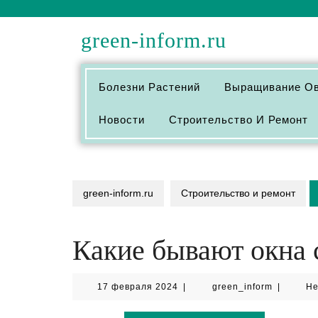
Перейти
к
green-inform.ru
содержимому
Болезни Растений
Выращивание О
Новости
Строительство И Ремонт
green-inform.ru
Строительство и ремонт
Какие бывают окна 
17
green_inf
17 февраля 2024
|
green_inform
|
Не
февраля
2024