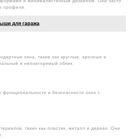
 формами и минималистичным дизайном. Они часто
е профили.
рыши для гаража
ндартные окна, такие как круглые, арочные и
нальный и неповторимый облик.
и функциональности и безопасности окон с
териалов, таких как пластик, металл и дерево. Они
к.