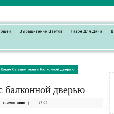
вощей
Выращивание Цветов
Газон Для Дачи
Д
Какие бывают окна с балконной дверью
с балконной дверью
orm
т комментария
|
17:02