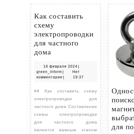
Как составить
схему
электропроводки
для частного
Как
дома
составить
16
16 февраля 2024
|
схему
green_inform
февраля
green_inform
|
Нет
электропроводки
2024
комментария
|
19:37
для
Однос
## Как составить схему
частного
поиск
электропроводки для
дома
частного дома Составление
магни
схемы электропроводки
выбра
для частного дома
для п
является важным этапом