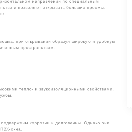
оризонтальном направлении по специальным
нство и позволяют открывать большие проемы.
ые.
рмошка, при открывании образуя широкую и удобную
ниченным пространством.
ысокими тепло- и звукоизоляционными свойствами.
лужбы.
 подвержены коррозии и долговечны. Однако они
 ПВХ-окна.