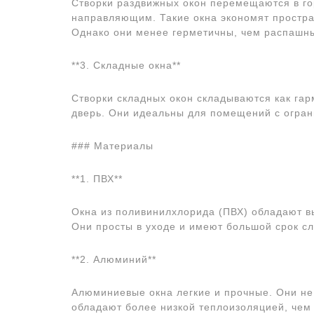
Створки раздвижных окон перемещаются в г
направляющим. Такие окна экономят простра
Однако они менее герметичны, чем распашн
**3. Складные окна**
Створки складных окон складываются как га
дверь. Они идеальны для помещений с огра
### Материалы
**1. ПВХ**
Окна из поливинилхлорида (ПВХ) обладают в
Они просты в уходе и имеют большой срок с
**2. Алюминий**
Алюминиевые окна легкие и прочные. Они не
обладают более низкой теплоизоляцией, чем