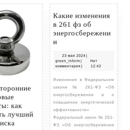
Какие изменения
в 261 фз об
энергосбережени
Какие
и
изменения
23
23 мая 2024
|
в
green_inform
мая
green_inform
|
Нет
261
2024
комментария
|
12:42
фз
Изменения в Федеральном
об
торонние
законе № 261-ФЗ «Об
энергосбережении
энергосбережении и о
овые
повышении энергетической
ты: как
эффективности»
ть лучший
Федеральный закон № 261-
оиска
ФЗ «Об энергосбережении