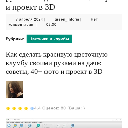
и проект в 3D
7
green_inform
7 апреля 2024
|
green_inform
|
Нет
апреля
комментария
|
02:30
2024
Рубрики:
Цветники и клумбы
Как сделать красивую цветочную
клумбу своими руками на даче:
советы, 40+ фото и проект в 3D
4.4 Оценок: 80 (Ваша: )