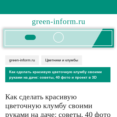
Перейти
к
содержимому
green-inform.ru
Кнопка
Открыть
green-inform.ru
Цветники и клумбы
Как сделать красивую цветочную клумбу своими
руками на даче: советы, 40 фото и проект в 3D
Как сделать красивую
цветочную клумбу своими
руками на даче: советы, 40 фото