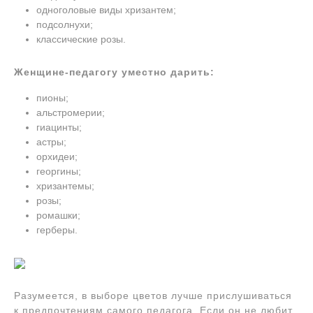
одноголовые виды хризантем;
подсолнухи;
классические розы.
Женщине-педагогу уместно дарить:
пионы;
альстромерии;
гиацинты;
астры;
орхидеи;
георгины;
хризантемы;
розы;
ромашки;
герберы.
Разумеется, в выборе цветов лучше прислушиваться
к предпочтениям самого педагога. Если он не любит