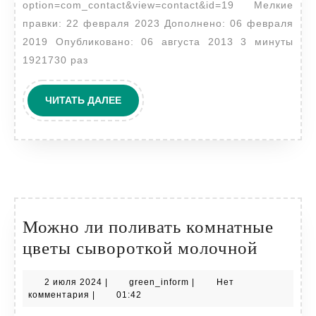
option=com_contact&view=contact&id=19 Мелкие
семейное
правки: 22 февраля 2023 Дополнено: 06 февраля
счастье
2019 Опубликовано: 06 августа 2013 3 минуты
1921730 раз
ЧИТАТЬ
ЧИТАТЬ ДАЛЕЕ
ДАЛЕЕ
Можно ли поливать комнатные
Можно
цветы сывороткой молочной
ли
2
green_inform
2 июля 2024
|
green_inform
|
Нет
полива
июля
комментария
|
01:42
комнат
2024