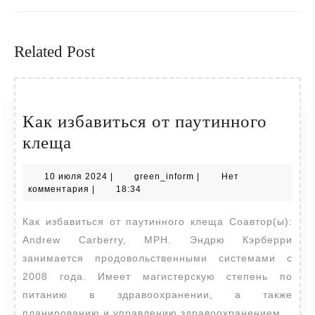
Предыдущая
Следующая
запись:
запись:
Related Post
Как избавиться от паутинного
Как
клеща
избавиться
10
green_inform
10 июля 2024
|
green_inform
|
Нет
от
июля
комментария
|
18:34
паутинного
2024
Как избавиться от паутинного клеща Соавтор(ы):
клеща
Andrew Carberry, MPH. Эндрю Кэрберри
занимается продовольственными системами с
2008 года. Имеет магистерскую степень по
питанию в здравоохранении, а также
планированию и управлению здравоохранением,