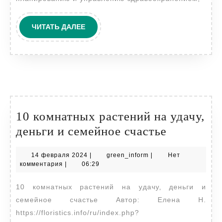
ЧИТАТЬ
ЧИТАТЬ ДАЛЕЕ
ДАЛЕЕ
10 комнатных растений на удачу,
10
деньги и семейное счастье
комнатны
14
green_inform
14 февраля 2024
|
green_inform
|
Нет
растений
февраля
комментария
|
06:29
на
2024
10 комнатных растений на удачу, деньги и
удачу,
семейное счастье Автор: Елена Н.
деньги
https://floristics.info/ru/index.php?
и