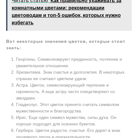
Читать статью
Как правильно ухаживать за
комнатными цветами: рекомендации
цветоводам и топ-5 ошибок, которых нужно
избегать
Вот некоторые значения цветов, которые стоит
знать:
Георгины. Символизируют преданность, почтение и
уважительное отношение.
Хризантема. Знак счастья и долголетия. В некоторых
странах ее считают цветком удачи.
Астра. Цветок, символизирующий терпение и
скромность. А еще астру часто олицетворяют со
звездами.
Гладиолус. Этот цветок принято считать символом
мужественности и благородства.
Ирис. Еще один символ мужества, силы духа. Он
хорошо подходит для осенних букетов.
Гербера. Цветок радости, счастья. Его дарят в знак
душевного тепла и признательности.