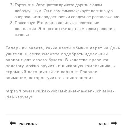
Гортензия. Этот цветок принято дарить людям
добродушным. Он и сам символизирует позитивную
энергию, жизнерадостность и сердечное расположение.
Подсолнух. Его можно дарить как пожелание
долголетия. Этот цветок считают символом радости и
счастья.
Теперь вы знаете, какие цветы обычно дарят на День
учителя, и легко сможете подобрать идеальный
вариант для своего букета. В качестве презента
педагогу можно вручить и шикарную композицию, и
скромный лаконичный ее вариант. Главное –
внимание, которое учитель точно оценит.
https://flowers.ru/kak-vybrat-buket-na-den-uchitelya-
idei-i-sovety/
Навигация
по
PREVIOUS
NEXT
записям