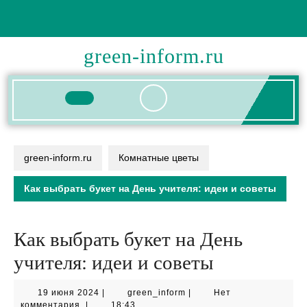
Перейти
к
содержимому
green-inform.ru
Кнопка
Открыть
green-inform.ru
Комнатные цветы
Как выбрать букет на День учителя: идеи и советы
Как выбрать букет на День
учителя: идеи и советы
19
green_inform
19 июня 2024
|
green_inform
|
Нет
июня
комментария
|
18:43