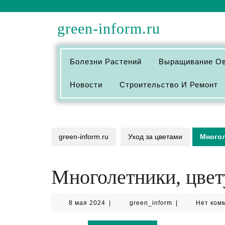
Перейти
к
green-inform.ru
содержимому
Болезни Растений
Выращивание О
Новости
Строительство И Ремонт
green-inform.ru
Уход за цветами
Многол
Многолетники, цвет
8
green_inform
8 мая 2024
|
green_inform
|
Нет ком
мая
2024