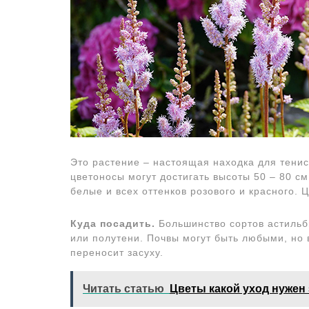
Это растение – настоящая находка для тенис
цветоносы могут достигать высоты 50 – 80 см
белые и всех оттенков розового и красного. 
Куда посадить.
Большинство сортов астильбы
или полутени. Почвы могут быть любыми, но 
переносит засуху.
Читать статью
Цветы какой уход нужен