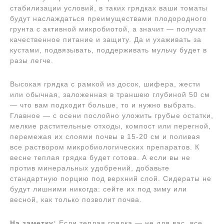
стабилизации условий, в таких грядках ваши томаты
будут наслаждаться преимуществами плодородного
грунта с активной микробиотой, а значит — получат
качественное питание и защиту. Да и ухаживать за
кустами, подвязывать, поддерживать мульчу будет в
разы легче.
Высокая грядка с рамкой из досок, шифера, жести
или обычная, заложенная в траншею глубиной 50 см
— что вам подходит больше, то и нужно выбрать.
Главное — с осени послойно уложить грубые остатки,
мелкие растительные отходы, компост или перегной,
перемежая их слоями почвы в 15-20 см и поливая
все раствором микробиологических препаратов. К
весне теплая грядка будет готова. А если вы не
против минеральных удобрений, добавьте
стандартную порцию под верхний слой. Сидераты не
будут лишними никогда: сейте их под зиму или
весной, как только позволит почва.
На заметку:
Если теплая грядка — не для вас, все