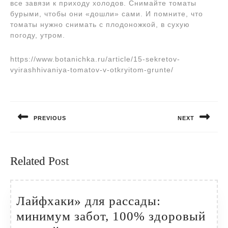
все завязи к приходу холодов. Снимайте томаты
бурыми, чтобы они «дошли» сами. И помните, что
томаты нужно снимать с плодоножкой, в сухую
погоду, утром.
https://www.botanichka.ru/article/15-sekretov-
vyirashhivaniya-tomatov-v-otkryitom-grunte/
Навигация
по
PREVIOUS
NEXT
записям
Предыдущая
Следующая
запись:
запись:
Related Post
Лайфхаки» для рассады:
минимум забот, 100% здоровый