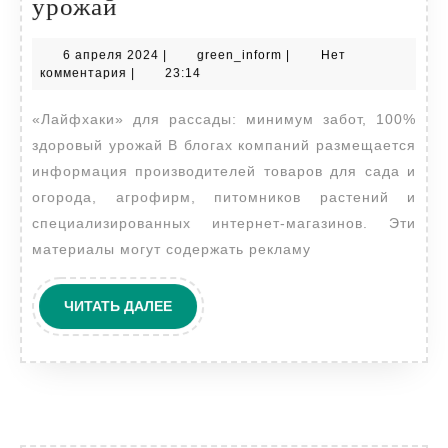
Лайфхаки»
урожай
для
6
green_inform
6 апреля 2024
|
green_inform
|
Нет
рассады:
апреля
комментария
|
23:14
минимум
2024
«Лайфхаки» для рассады: минимум забот, 100%
забот,
здоровый урожай В блогах компаний размещается
100%
информация производителей товаров для сада и
здоровый
огорода, агрофирм, питомников растений и
урожай
специализированных интернет-магазинов. Эти
материалы могут содержать рекламу
ЧИТАТЬ
ЧИТАТЬ ДАЛЕЕ
ДАЛЕЕ