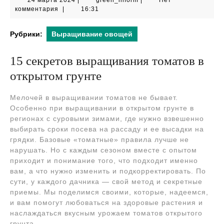
24 марта 2024
|
green_inform
|
Нет
марта
комментария
|
16:31
2024
Рубрики:
Выращивание овощей
15 секретов выращивания томатов в
открытом грунте
Мелочей в выращивании томатов не бывает.
Особенно при выращивании в открытом грунте в
регионах с суровыми зимами, где нужно взвешенно
выбирать сроки посева на рассаду и ее высадки на
грядки. Базовые «томатные» правила лучше не
нарушать. Но с каждым сезоном вместе с опытом
приходит и понимание того, что подходит именно
вам, а что нужно изменить и подкорректировать. По
сути, у каждого дачника — свой метод и секретные
приемы. Мы поделимся своими, которые, надеемся,
и вам помогут любоваться на здоровые растения и
наслаждаться вкусным урожаем томатов открытого
грунта.