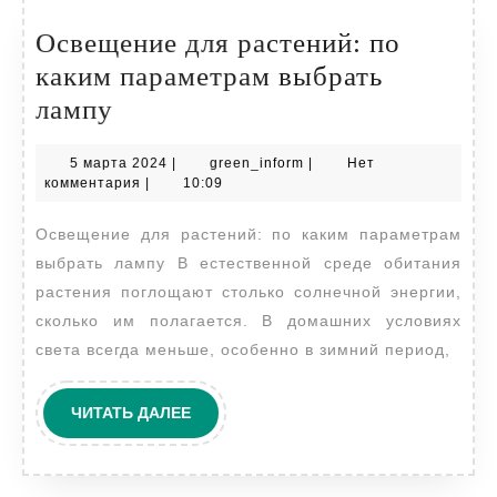
Освещение для растений: по
каким параметрам выбрать
Освещение
лампу
для
5
green_inform
5 марта 2024
|
green_inform
|
Нет
растений:
марта
комментария
|
10:09
по
2024
Освещение для растений: по каким параметрам
каким
выбрать лампу В естественной среде обитания
параметрам
растения поглощают столько солнечной энергии,
выбрать
сколько им полагается. В домашних условиях
лампу
света всегда меньше, особенно в зимний период,
ЧИТАТЬ
ЧИТАТЬ ДАЛЕЕ
ДАЛЕЕ