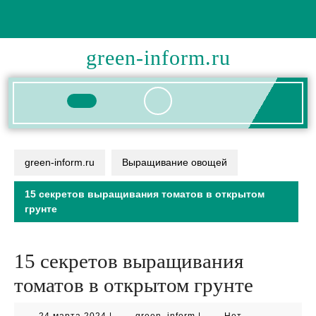
Перейти
к
содержимому
green-inform.ru
Кнопка
Открыть
green-inform.ru
Выращивание овощей
15 секретов выращивания томатов в открытом
грунте
15 секретов выращивания
томатов в открытом грунте
24
green_inform