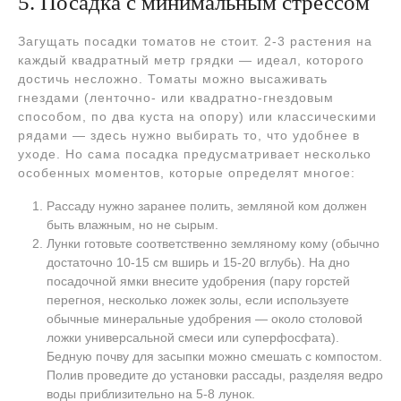
5. Посадка с минимальным стрессом
Загущать посадки томатов не стоит. 2-3 растения на
каждый квадратный метр грядки — идеал, которого
достичь несложно. Томаты можно высаживать
гнездами (ленточно- или квадратно-гнездовым
способом, по два куста на опору) или классическими
рядами — здесь нужно выбирать то, что удобнее в
уходе. Но сама посадка предусматривает несколько
особенных моментов, которые определят многое:
Рассаду нужно заранее полить, земляной ком должен
быть влажным, но не сырым.
Лунки готовьте соответственно земляному кому (обычно
достаточно 10-15 см вширь и 15-20 вглубь). На дно
посадочной ямки внесите удобрения (пару горстей
перегноя, несколько ложек золы, если используете
обычные минеральные удобрения — около столовой
ложки универсальной смеси или суперфосфата).
Бедную почву для засыпки можно смешать с компостом.
Полив проведите до установки рассады, разделяя ведро
воды приблизительно на 5-8 лунок.