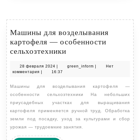
Машины для возделывания
картофеля — особенности
Машины
сельхозтехники
для
28
green_inform
28 февраля 2024
|
green_inform
|
Нет
возделывания
февраля
комментария
|
16:37
картофеля
2024
Машины для возделывания картофеля —
—
особенности сельхозтехники На небольших
особенности
приусадебных участках для выращивания
сельхозтехники
картофеля применяется ручной труд. Обработка
земли под посадку, уход за культурами и сбор
урожая — трудоемкие занятия.