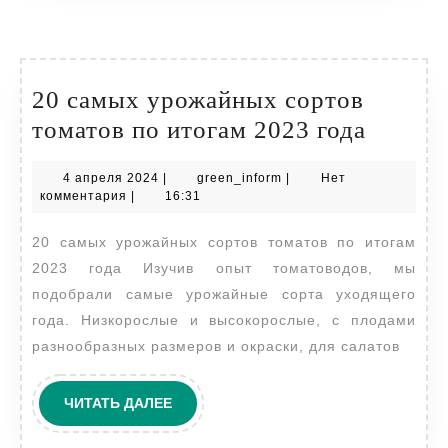
20 самых урожайных сортов
20
томатов по итогам 2023 года
самых
4
green_inform
4 апреля 2024
|
green_inform
|
Нет
урожа
апреля
комментария
|
16:31
сортов
2024
20 самых урожайных сортов томатов по итогам
томато
2023 года Изучив опыт томатоводов, мы
по
подобрали самые урожайные сорта уходящего
итогам
года. Низкорослые и высокорослые, с плодами
2023
разнообразных размеров и окраски, для салатов
года
ЧИТАТЬ
ЧИТАТЬ ДАЛЕЕ
ДАЛЕЕ