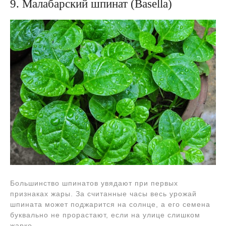
9. Малабарский шпинат (Basella)
Большинство шпинатов увядают при первых
признаках жары. За считанные часы весь урожай
шпината может поджарится на солнце, а его семена
буквально не прорастают, если на улице слишком
жарко.