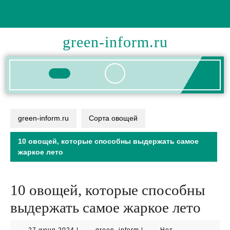
Перейти
к
содержимому
green-inform.ru
Кнопка
Открыть
green-inform.ru
Сорта овощей
10 овощей, которые способны выдержать самое
жаркое лето
10 овощей, которые способны
выдержать самое жаркое лето
27
green_inform