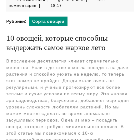
27 июня 2024
|
green_inform
|
Нет
июня
комментария
|
18:17
2024
Рубрики:
Сорта овощей
10 овощей, которые способны
выдержать самое жаркое лето
В последние десятилетия климат стремительно
меняется. Если в детстве я могла посадить на даче
растения и спокойно уехать на неделю, то теперь
этот номер не пройдет. Дожди стали очень не
регулярными, и ученые прогнозируют все более
теплые и сухие условия по всему миру. Эта «новая
эра садоводства», безусловно, добавляет еще один
уровень сложности любителям растений. Но мы
можем многое сделать во время аномально
засушливых периодов. Одна из мер – посадить
овощи, которые требуют минимального полива. В
этой статье мы познакомимся с 10-ю
засухоустойчивыми растениями, способными