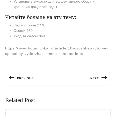
Установите емкости для эффективного сбора и
хранения дождевой воды.
Читайте больше на эту тему:
Сад и огород 2776
Овощи 960
Уход за садом 863
https://www.botanichka.ru/article/10-ovoshhej-kotorye-
sposobny-vyderzhat-samoe-zharkoe-leto/
Навигация
по
PREVIOUS
NEXT
записям
Предыдущая
Следующая
запись:
запись:
Related Post