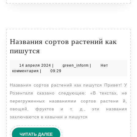
Названия сортов растений как
Названия
пишутся
сортов
14
green_inform
14 апреля 2024
|
green_inform
|
Нет
растений
апреля
комментария
|
09:29
как
2024
Названия сортов растений как пишутся Привет! У
пишутся
Розенталя сказано следующее: «В текстах, не
перегруженных названиями сортов растени й,
овощей, фруктов и т. д., эти названия
заключаются в кавычки и пишутся
ЧИТАТЬ
ЧИТАТЬ ДАЛЕЕ