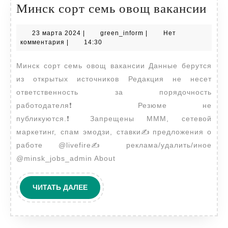
Ми
Минск сорт семь овощ вакансии
сор
23
green_inform
23 марта 2024
|
green_inform
|
Нет
сем
марта
комментария
|
14:30
ов
2024
Минск сорт семь овощ вакансии Данные берутся
вак
из открытых источников Редакция не несет
ответственность за порядочность
работодателя❗️Резюме не
публикуются.❗️Запрещены МММ, сетевой
маркетинг, cпам эмодзи, ставки✍️предложения о
работе @livefire✍️реклама/удалить/иное
@minsk_jobs_admin About
ЧИТАТЬ
ЧИТАТЬ ДАЛЕЕ
ДАЛЕЕ