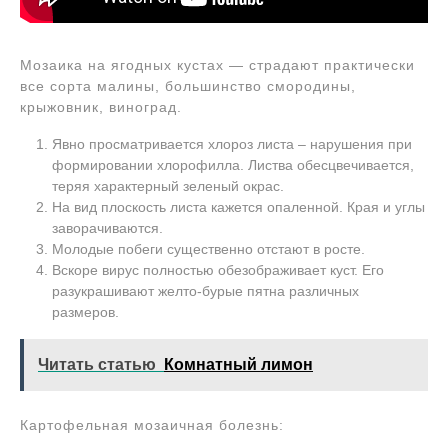
Мозаика на ягодных кустах — страдают практически
все сорта малины, большинство смородины,
крыжовник, виноград.
Явно просматривается хлороз листа – нарушения при
формировании хлорофилла. Листва обесцвечивается,
теряя характерный зеленый окрас.
На вид плоскость листа кажется опаленной. Края и углы
заворачиваются.
Молодые побеги существенно отстают в росте.
Вскоре вирус полностью обезображивает куст. Его
разукрашивают желто-бурые пятна различных
размеров.
Читать статью
Комнатный лимон
Картофельная мозаичная болезнь: