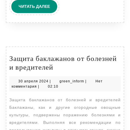
ЧИТАТЬ
ЧИТАТЬ ДАЛЕЕ
ДАЛЕЕ
Защита баклажанов от болезней
Защита
и вредителей
баклажанов
30
green_inform
30 апреля 2024
|
green_inform
|
Нет
от
апреля
комментария
|
02:10
болезней
2024
Защита баклажанов от болезней и вредителей
и
Баклажаны, как и другие огородные овощные
вредителей
культуры, подвержены поражению болезнями и
вредителями. Выполняя все рекомендации по