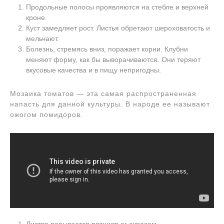
Продольные полосы проявляются на стебле и верхней
кроне.
Куст замедляет рост. Листья обретают шероховатость и
мельчают.
Болезнь, стремясь вниз, поражает корни. Клубни
меняют форму, как бы выворачиваются. Они теряют
вкусовые качества и в пищу непригодны.
Мозаика томатов — эта самая распространенная
напасть для данной культуры. В народе ее называют
ожогом помидоров.