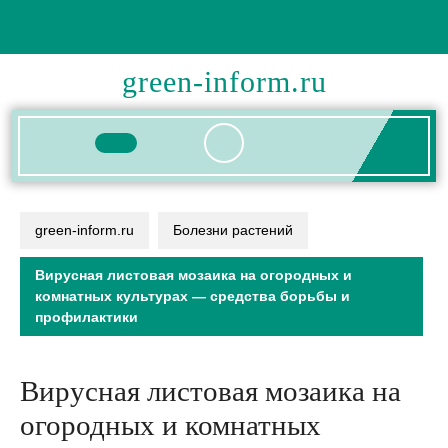
Перейти
к
содержимому
green-inform.ru
Кнопка
Открыть
green-inform.ru
Болезни растений
Вирусная листовая мозаика на огородных и
комнатных культурах — средства борьбы и
профилактики
Вирусная листовая мозаика на
огородных и комнатных