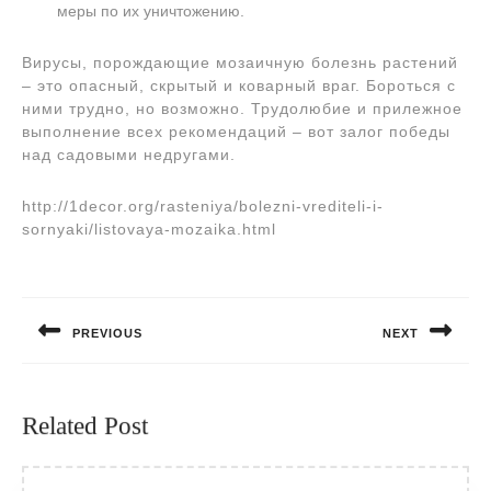
меры по их уничтожению.
Вирусы, порождающие мозаичную болезнь растений
– это опасный, скрытый и коварный враг. Бороться с
ними трудно, но возможно. Трудолюбие и прилежное
выполнение всех рекомендаций – вот залог победы
над садовыми недругами.
http://1decor.org/rasteniya/bolezni-vrediteli-i-
sornyaki/listovaya-mozaika.html
Навигация
по
PREVIOUS
NEXT
записям
Предыдущая
Следующая
запись:
запись:
Related Post