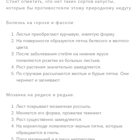
Стоит отметить, что нет таких сортов капусты,
которые бы противостояли этому природному недугу.
Болезнь на горохе и фасоли:
Листья приобретают курчавую, измятую форму.
На поверхности образуются пятна белесого и желтого
цвета.
После заболевания стебля на нижнем ярусе
появляются розетки из больных листьев.
Рост растения значительно замедляется.
По стручкам рассыпаются желтые и бурые пятна. Они
чернеют и загнивают.
Мозаика на редисе и редьке:
Лист покрывает мозаичная россыпь.
Меняется его форма, прожилки темнеют.
Рост существенно замедляется.
На корнеплоде появляются черные пятна, которые
обращаются в гниль.
Плод маленький и в пищу непригоден.