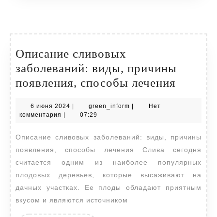
Описание сливовых
заболеваний: виды, причины
Описан
появления, способы лечения
сливов
6
green_inform
6 июня 2024
|
green_inform
|
Нет
заболе
июня
комментария
|
07:29
виды,
2024
Описание сливовых заболеваний: виды, причины
причи
появления, способы лечения Слива сегодня
появле
считается одним из наиболее популярных
способ
плодовых деревьев, которые высаживают на
лечени
дачных участках. Ее плоды обладают приятным
вкусом и являются источником