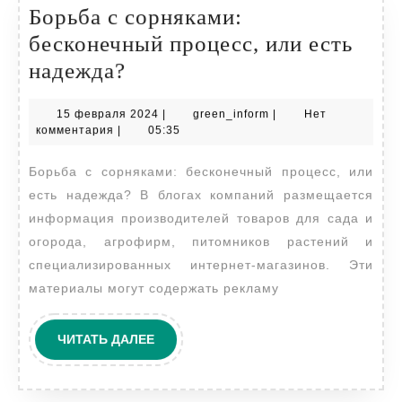
Борьба с сорняками:
бесконечный процесс, или есть
Борьба
надежда?
с
15
green_inform
15 февраля 2024
|
green_inform
|
Нет
сорняками:
февраля
комментария
|
05:35
бесконечный
2024
Борьба с сорняками: бесконечный процесс, или
процесс,
есть надежда? В блогах компаний размещается
или
информация производителей товаров для сада и
есть
огорода, агрофирм, питомников растений и
надежда?
специализированных интернет-магазинов. Эти
материалы могут содержать рекламу
ЧИТАТЬ
ЧИТАТЬ ДАЛЕЕ
ДАЛЕЕ