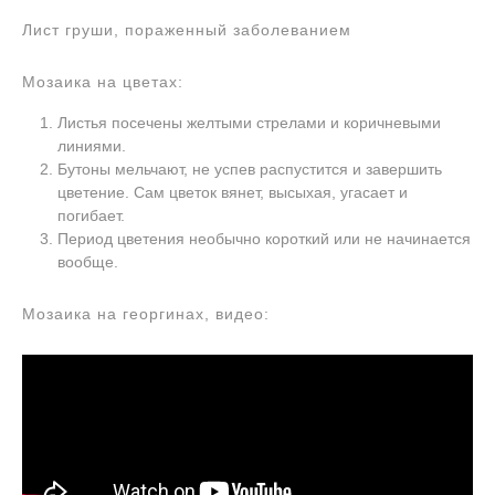
Лист груши, пораженный заболеванием
Мозаика на цветах:
Листья посечены желтыми стрелами и коричневыми
линиями.
Бутоны мельчают, не успев распустится и завершить
цветение. Сам цветок вянет, высыхая, угасает и
погибает.
Период цветения необычно короткий или не начинается
вообще.
Мозаика на георгинах, видео: