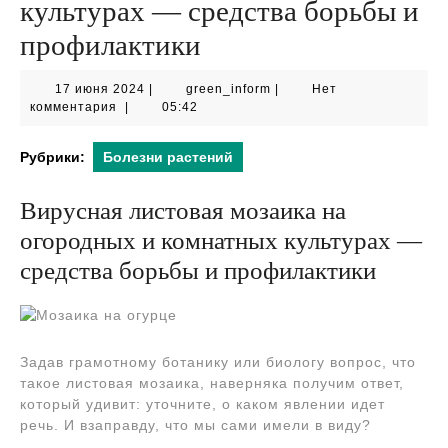
культурах — средства борьбы и
профилактики
17
green_inform
17 июня 2024
|
green_inform
|
Нет
июня
комментария
|
05:42
2024
Рубрики:
Болезни растений
Вирусная листовая мозаика на
огородных и комнатных культурах —
средства борьбы и профилактики
Задав грамотному ботанику или биологу вопрос, что
такое листовая мозаика, наверняка получим ответ,
который удивит: уточните, о каком явлении идет
речь. И взаправду, что мы сами имели в виду?