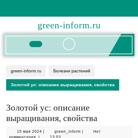
Перейти
к
содержимому
green-inform.ru
Кнопка
Открыть
green-inform.ru
Болезни растений
Золотой ус: описание выращивания, свойства
Золотой ус: описание
выращивания, свойства
15
green_inform
15 мая 2024
|
green_inform
|
Нет
мая
комментария
|
13:53