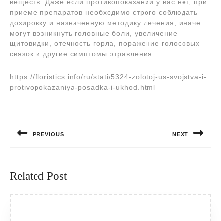
веществ. Даже если противопоказаний у вас нет, при
приеме препаратов необходимо строго соблюдать
дозировку и назначенную методику лечения, иначе
могут возникнуть головные боли, увеличение
щитовидки, отечность горла, поражение голосовых
связок и другие симптомы отравления.
https://floristics.info/ru/stati/5324-zolotoj-us-svojstva-i-
protivopokazaniya-posadka-i-ukhod.html
Навигация
по
PREVIOUS
NEXT
записям
Предыдущая
Следующая
запись:
запись:
Related Post