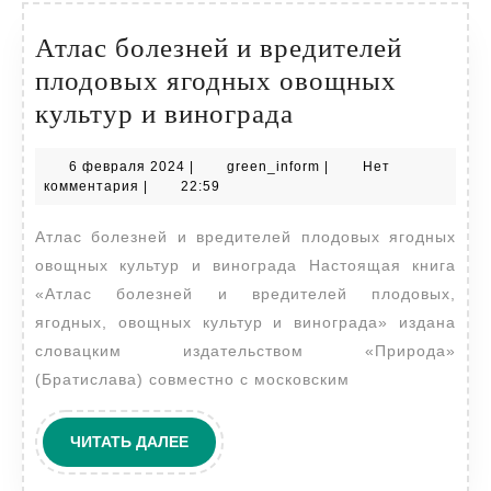
Атлас болезней и вредителей
плодовых ягодных овощных
Атлас
культур и винограда
болезней
6
green_inform
6 февраля 2024
|
green_inform
|
Нет
и
февраля
комментария
|
22:59
вредителей
2024
Атлас болезней и вредителей плодовых ягодных
плодовых
овощных культур и винограда Настоящая книга
ягодных
«Атлас болезней и вредителей плодовых,
овощных
ягодных, овощных культур и винограда» издана
культур
словацким издательством «Природа»
и
(Братислава) совместно с московским
винограда
ЧИТАТЬ
ЧИТАТЬ ДАЛЕЕ
ДАЛЕЕ