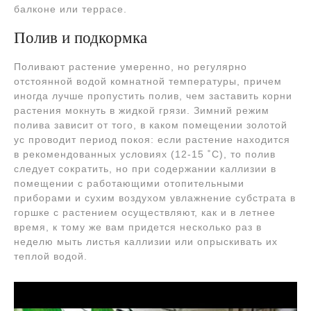
балконе или террасе.
Полив и подкормка
Поливают растение умеренно, но регулярно
отстоянной водой комнатной температуры, причем
иногда лучше пропустить полив, чем заставить корни
растения мокнуть в жидкой грязи. Зимний режим
полива зависит от того, в каком помещении золотой
ус проводит период покоя: если растение находится
в рекомендованных условиях (12-15 ˚C), то полив
следует сократить, но при содержании каллизии в
помещении с работающими отопительными
приборами и сухим воздухом увлажнение субстрата в
горшке с растением осуществляют, как и в летнее
время, к тому же вам придется несколько раз в
неделю мыть листья каллизии или опрыскивать их
теплой водой.