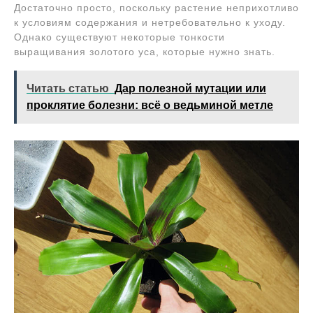
Достаточно просто, поскольку растение неприхотливо
к условиям содержания и нетребовательно к уходу.
Однако существуют некоторые тонкости
выращивания золотого уса, которые нужно знать.
Читать статью
Дар полезной мутации или
проклятие болезни: всё о ведьминой метле