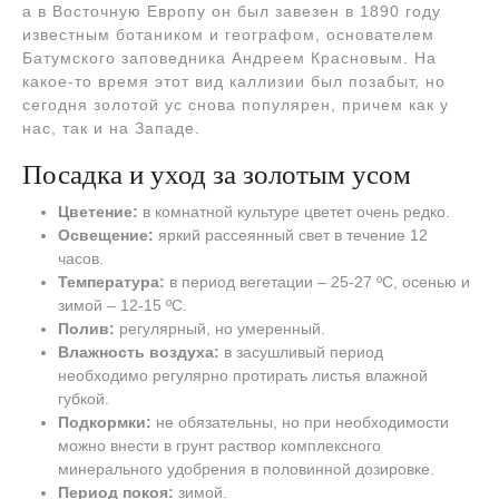
а в Восточную Европу он был завезен в 1890 году
известным ботаником и географом, основателем
Батумского заповедника Андреем Красновым. На
какое-то время этот вид каллизии был позабыт, но
сегодня золотой ус снова популярен, причем как у
нас, так и на Западе.
Посадка и уход за золотым усом
Цветение:
в комнатной культуре цветет очень редко.
Освещение:
яркий рассеянный свет в течение 12
часов.
Температура:
в период вегетации – 25-27 ºC, осенью и
зимой – 12-15 ºC.
Полив:
регулярный, но умеренный.
Влажность воздуха:
в засушливый период
необходимо регулярно протирать листья влажной
губкой.
Подкормки:
не обязательны, но при необходимости
можно внести в грунт раствор комплексного
минерального удобрения в половинной дозировке.
Период покоя:
зимой.