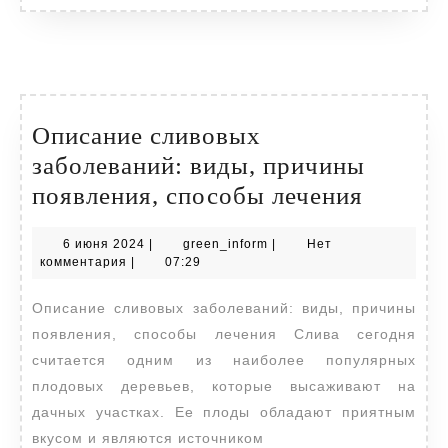
Описание сливовых
заболеваний: виды, причины
Описан
появления, способы лечения
сливов
6
green_inform
6 июня 2024
|
green_inform
|
Нет
заболе
июня
комментария
|
07:29
виды,
2024
Описание сливовых заболеваний: виды, причины
причи
появления, способы лечения Слива сегодня
появле
считается одним из наиболее популярных
способ
плодовых деревьев, которые высаживают на
лечени
дачных участках. Ее плоды обладают приятным
вкусом и являются источником