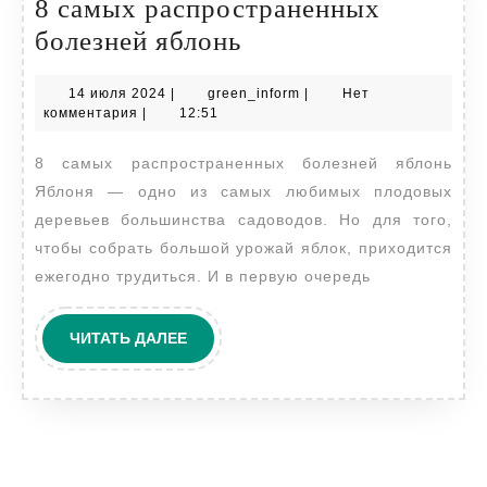
8 самых распространенных
8
болезней яблонь
самых
14
green_inform
14 июля 2024
|
green_inform
|
Нет
распространенных
июля
комментария
|
12:51
болезней
2024
8 самых распространенных болезней яблонь
яблонь
Яблоня — одно из самых любимых плодовых
деревьев большинства садоводов. Но для того,
чтобы собрать большой урожай яблок, приходится
ежегодно трудиться. И в первую очередь
ЧИТАТЬ
ЧИТАТЬ ДАЛЕЕ
ДАЛЕЕ