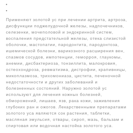
Применяют золотой ус при лечении артрита, артроза,
дисфункции поджелудочной железы, надпочечников,
селезенки, мочеполовой и эндокринной систем,
воспаления предстательной железы, отека слизистой
оболочки, мастопатии, пародонтита, пародонтоза,
ишемической болезни, варикозного расширения вен,
спазмов сосудов, импотенции, геморроя, глаукомы,
анемии, дисбактериоза, тонзиллита, малокровия,
остеохондроза, ревматизма, дистрофии, крапивницы,
микоплазмоза, трихомониаза, цистита, печеночной
недостаточности и других заболеваний и
болезненных состояний. Наружно золотой ус
используют для лечения кожных болезней,
обморожений, лишаев, язв, рака кожи, заживления
глубоких ран и ожогов. Лекарственными препаратами
золотого уса являются сок растения, таблетки,
масляная эмульсия, отвары, сироп, мазь, бальзам и
спиртовая или водочная настойка золотого уса.