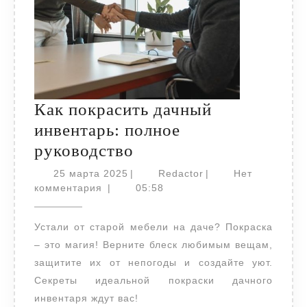
Как покрасить дачный
инвентарь: полное
Как
руководство
покрасить
25
Redactor
25 марта 2025
|
Redactor
|
Нет
марта
дачный
комментария
|
05:58
2025
инвентарь:
Устали от старой мебели на даче? Покраска
полное
– это магия! Верните блеск любимым вещам,
руководство
защитите их от непогоды и создайте уют.
Секреты идеальной покраски дачного
инвентаря ждут вас!