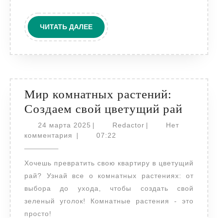
ЧИТАТЬ
ЧИТАТЬ ДАЛЕЕ
ДАЛЕЕ
Мир комнатных растений:
Мир
Создаем свой цветущий рай
комна
24
Redactor
24 марта 2025
|
Redactor
|
Нет
марта
расте
комментария
|
07:22
2025
Созда
Хочешь превратить свою квартиру в цветущий
свой
рай? Узнай все о комнатных растениях: от
цвету
выбора до ухода, чтобы создать свой
рай
зеленый уголок! Комнатные растения - это
просто!