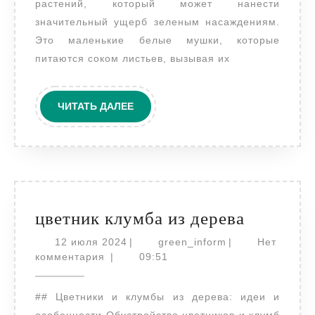
растений, который может нанести
значительный ущерб зеленым насаждениям.
Это маленькие белые мушки, которые
питаются соком листьев, вызывая их
ЧИТАТЬ
ЧИТАТЬ ДАЛЕЕ
ДАЛЕЕ
цветник
цветник клумба из дерева
клумба
12
green_inform
12 июля 2024
|
green_inform
|
Нет
июля
из
комментария
|
09:51
2024
дерева
## Цветники и клумбы из дерева: идеи и