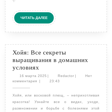
✨
методы
ЧИТАТЬ
ЧИТАТЬ ДАЛЕЕ
ДАЛЕЕ
Хойя: Все секреты
выращивания в домашних
Хойя:
условиях
Все
16
Redactor
16 марта 2025
|
Redactor
|
Нет
секреты
марта
комментария
|
23:43
2025
выращивания
Хойя, или восковой плющ, – неприхотливая
в
красотка! Узнайте все о видах, уходе,
домашних
размножении и борьбе с болезнями этой