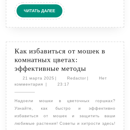
ЧИТАТЬ
ЧИТАТЬ ДАЛЕЕ
ДАЛЕЕ
Как избавиться от мошек в
комнатных цветах:
Как
эффективные методы
избавиться
21
Redactor
21 марта 2025
|
Redactor
|
Нет
марта
от
комментария
|
23:17
2025
мошек
Надоели мошки в цветочных горшках?
в
Узнайте, как быстро и эффективно
комнатных
избавиться от мошек и защитить ваши
цветах:
любимые растения! Советы и хитрости здесь!
эффективны