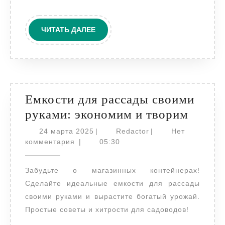
ЧИТАТЬ
ЧИТАТЬ ДАЛЕЕ
ДАЛЕЕ
Емкости для рассады своими
Емкос
руками: экономим и творим
для
24
Redactor
24 марта 2025
|
Redactor
|
Нет
марта
расса
комментария
|
05:30
2025
своим
Забудьте о магазинных контейнерах!
рукам
Сделайте идеальные емкости для рассады
эконо
своими руками и вырастите богатый урожай.
и
Простые советы и хитрости для садоводов!
твори