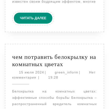
известен своим бодрящим эффектом, многие
ЧИТАТЬ
ЧИТАТЬ ДАЛЕЕ
ДАЛЕЕ
чем потравить белокрылку на
чем
комнатных цветах
потравить
15
green_inform
15 июля 2024
|
green_inform
|
Нет
июля
белокрылку
комментария
|
19:28
2024
на
Белокрылка на комнатных цветах:
комнатных
эффективные способы борьбы Белокрылка –
цветах
распространенный вредитель комнатных