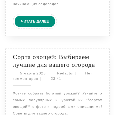
начинающих садоводов!
ЧИТАТЬ
ЧИТАТЬ ДАЛЕЕ
ДАЛЕЕ
Сорта овощей: Выбираем
Сорта
лучшие для вашего огорода
овоще
5
Redactor
5 марта 2025
|
Redactor
|
Нет
марта
Выбир
комментария
|
23:41
2025
лучши
Хотите собрать богатый урожай? Узнайте о
для
самых популярных и урожайных **сортах
вашег
овощей** с фото и подробными описаниями!
огород
Советы для вашего огорода.