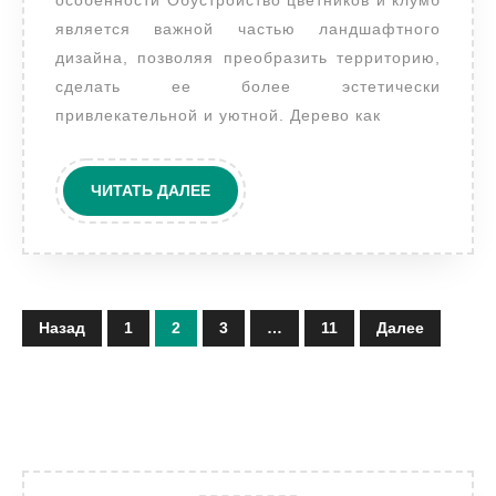
особенности Обустройство цветников и клумб
является важной частью ландшафтного
дизайна, позволяя преобразить территорию,
сделать ее более эстетически
привлекательной и уютной. Дерево как
ЧИТАТЬ
ЧИТАТЬ ДАЛЕЕ
ДАЛЕЕ
Пагинация
Назад
1
2
3
…
11
Далее
записей