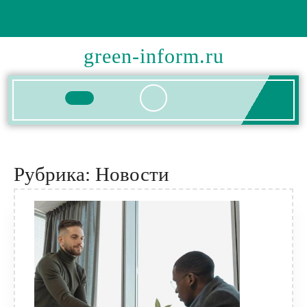
Перейти
к
содержимому
green-inform.ru
Кнопка
Открыть
Рубрика:
Новости