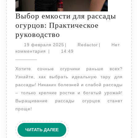
Выбор емкости для рассады
огурцов: Практическое
Выбор
руководство
емкости
19
Redactor
19 февраля 2025
|
Redactor
|
Нет
для
февраля
комментария
|
14:49
2025
рассады
Хотите сочные огурчики раньше всех?
огурцов:
Узнайте, как выбрать идеальную тару для
Практическое
рассады! Никаких болезней и слабой рассады
руководство
– только крепкие ростки и богатый урожай!
Выращивание рассады огурцов станет
проще!
ЧИТАТЬ
ЧИТАТЬ ДАЛЕЕ
ДАЛЕЕ