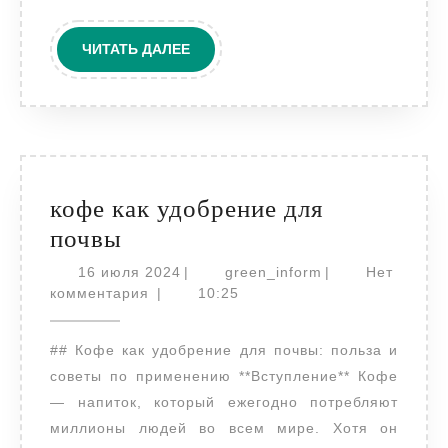
загрязнения?
ЧИТАТЬ
ЧИТАТЬ ДАЛЕЕ
ДАЛЕЕ
кофе как удобрение для
кофе
почвы
как
16
green_inform
16 июля 2024
|
green_inform
|
Нет
удобрение
июля
комментария
|
10:25
2024
для
## Кофе как удобрение для почвы: польза и
почвы
советы по применению **Вступление** Кофе
— напиток, который ежегодно потребляют
миллионы людей во всем мире. Хотя он