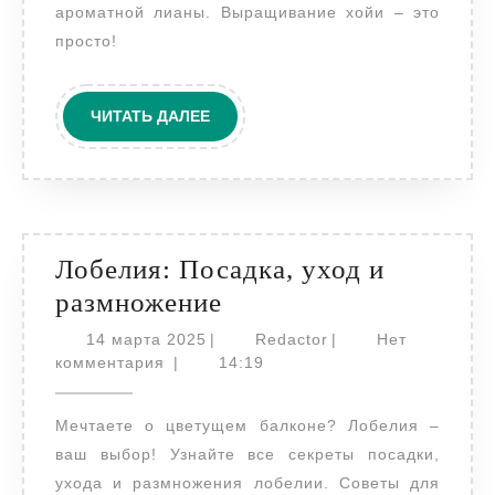
условиях
ароматной лианы. Выращивание хойи – это
просто!
ЧИТАТЬ
ЧИТАТЬ ДАЛЕЕ
ДАЛЕЕ
Лобелия: Посадка, уход и
Лобелия:
размножение
Посадка,
14
Redactor
14 марта 2025
|
Redactor
|
Нет
марта
уход
комментария
|
14:19
2025
и
Мечтаете о цветущем балконе? Лобелия –
размножение
ваш выбор! Узнайте все секреты посадки,
ухода и размножения лобелии. Советы для