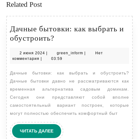
Related Post
Дачные бытовки: как выбрать и
Дачные
обустроить?
бытовки:
2
green_inform
2 июня 2024
|
green_inform
|
Нет
как
июня
комментария
|
03:59
выбрать
2024
Дачные бытовки: как выбрать и обустроить?
и
Дачные бытовки давно не рассматриваются как
обустроить?
временная альтернатива садовым домикам.
Сегодня они представляют собой вполне
самостоятельный вариант построек, которые
могут полностью обеспечить комфортный быт
ЧИТАТЬ
ЧИТАТЬ ДАЛЕЕ
ДАЛЕЕ