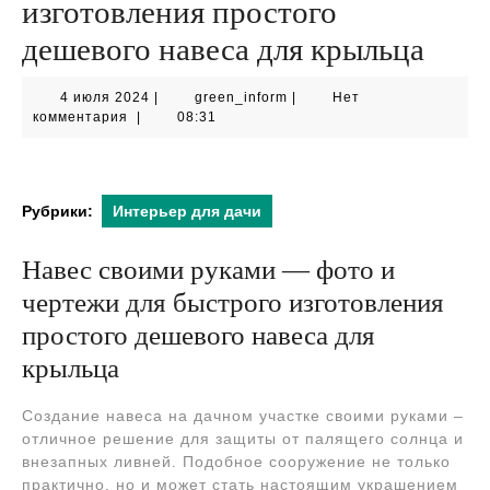
изготовления простого
дешевого навеса для крыльца
4
green_inform
4 июля 2024
|
green_inform
|
Нет
июля
комментария
|
08:31
2024
Рубрики:
Интерьер для дачи
Навес своими руками — фото и
чертежи для быстрого изготовления
простого дешевого навеса для
крыльца
Создание навеса на дачном участке своими руками –
отличное решение для защиты от палящего солнца и
внезапных ливней. Подобное сооружение не только
практично, но и может стать настоящим украшением