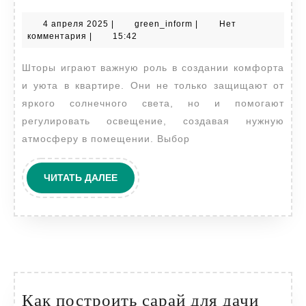
шторы
4
green_inform
4 апреля 2025
|
green_inform
|
Нет
влияют
апреля
комментария
|
15:42
на
2025
Шторы играют важную роль в создании комфорта
освещение
и уюта в квартире. Они не только защищают от
и
яркого солнечного света, но и помогают
атмосферу
регулировать освещение, создавая нужную
в
атмосферу в помещении. Выбор
квартире
ЧИТАТЬ
ЧИТАТЬ ДАЛЕЕ
ДАЛЕЕ
Как построить сарай для дачи