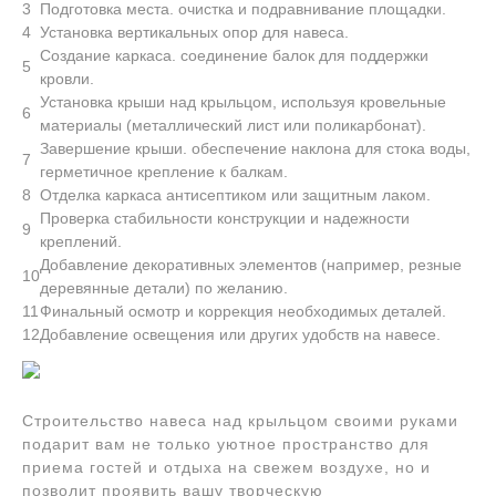
3
Подготовка места. очистка и подравнивание площадки.
4
Установка вертикальных опор для навеса.
Создание каркаса. соединение балок для поддержки
5
кровли.
Установка крыши над крыльцом, используя кровельные
6
материалы (металлический лист или поликарбонат).
Завершение крыши. обеспечение наклона для стока воды,
7
герметичное крепление к балкам.
8
Отделка каркаса антисептиком или защитным лаком.
Проверка стабильности конструкции и надежности
9
креплений.
Добавление декоративных элементов (например, резные
10
деревянные детали) по желанию.
11
Финальный осмотр и коррекция необходимых деталей.
12
Добавление освещения или других удобств на навесе.
Строительство навеса над крыльцом своими руками
подарит вам не только уютное пространство для
приема гостей и отдыха на свежем воздухе, но и
позволит проявить вашу творческую