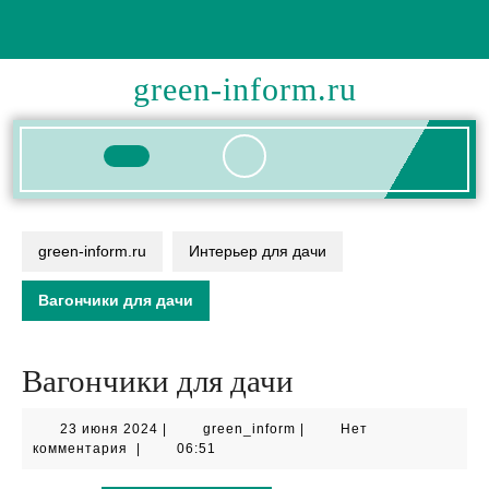
Перейти
к
содержимому
green-inform.ru
Кнопка
Открыть
green-inform.ru
Интерьер для дачи
Вагончики для дачи
Вагончики для дачи
23
green_inform
23 июня 2024
|
green_inform
|
Нет
июня
комментария
|
06:51
2024