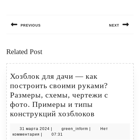
Навигация
по
PREVIOUS
NEXT
записям
Предыдущая
Следующая
запись:
запись:
Related Post
Хозблок для дачи — как
построить своими руками?
Размеры, схемы, чертежи с
фото. Примеры и типы
Хозблок
конструкций хозблоков
для
31
green_inform
31 марта 2024
|
green_inform
|
Нет
дачи
марта
комментария
|
07:31
2024