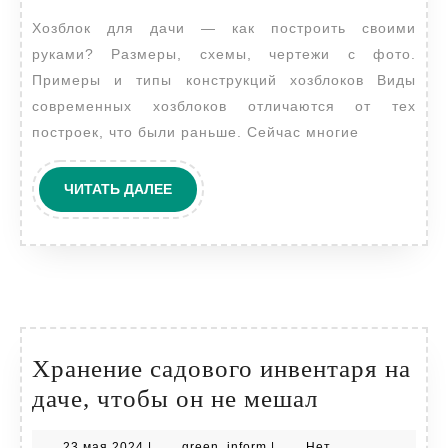
—
Хозблок для дачи — как построить своими
как
руками? Размеры, схемы, чертежи с фото.
построить
Примеры и типы конструкций хозблоков Виды
своими
современных хозблоков отличаются от тех
руками?
построек, что были раньше. Сейчас многие
Размеры,
схемы,
ЧИТАТЬ
ЧИТАТЬ ДАЛЕЕ
ДАЛЕЕ
чертежи
с
фото.
Примеры
и
типы
Хранение садового инвентаря на
конструкци
Хранение
даче, чтобы он не мешал
хозблоков
садового
23
green_inform
23 мая 2024
|
green_inform
|
Нет