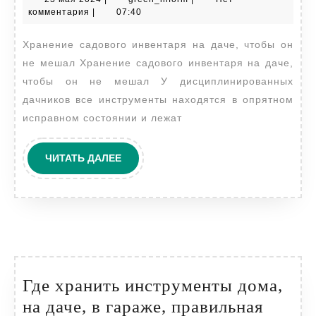
инвентаря
мая
комментария
|
07:40
на
2024
Хранение садового инвентаря на даче, чтобы он
даче,
не мешал Хранение садового инвентаря на даче,
чтобы
чтобы он не мешал У дисциплинированных
он
дачников все инструменты находятся в опрятном
не
исправном состоянии и лежат
мешал
ЧИТАТЬ
ЧИТАТЬ ДАЛЕЕ
ДАЛЕЕ
Где хранить инструменты дома,
на даче, в гараже, правильная