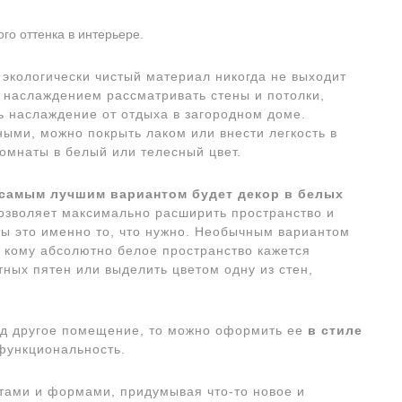
го оттенка в интерьере.
 экологически чистый материал никогда не выходит
 наслаждением рассматривать стены и потолки,
ь наслаждение от отдыха в загородном доме.
ыми, можно покрыть лаком или внести легкость в
комнаты в белый или телесный цвет.
, самым лучшим вариантом будет декор в белых
озволяет максимально расширить пространство и
ты это именно то, что нужно. Необычным вариантом
, кому абсолютно белое пространство кажется
тных пятен или выделить цветом одну из стен,
од другое помещение, то можно оформить ее
в стиле
 функциональность.
етами и формами, придумывая что-то новое и