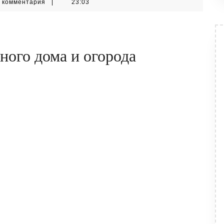
rm
 комментария
|
23:03
ного дома и огорода