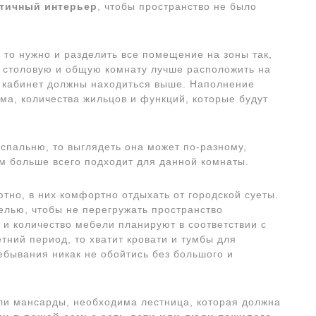
тичный интерьер
, чтобы пространство не было
 то нужно и разделить все помещение на зоны так,
, столовую и общую комнату лучше расположить на
и кабинет должны находиться выше. Наполнение
ома, количества жильцов и функций, которые будут
 спальню, то выглядеть она может по-разному,
м больше всего подходит для данной комнаты.
тно, в них комфортно отдыхать от городской суеты.
елью, чтобы не перегружать пространство
и количество мебели планируют в соответствии с
тний период, то хватит кровати и тумбы для
ебывания никак не обойтись без большого и
или мансарды, необходима лестница, которая должна