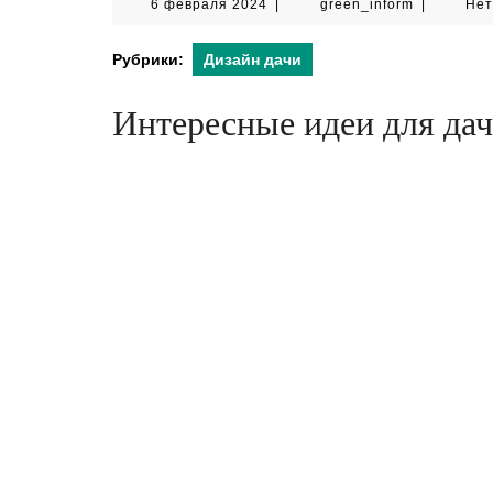
6
green_info
6 февраля 2024
|
green_inform
|
Нет
февраля
2024
Рубрики:
Дизайн дачи
Интересные идеи для дач