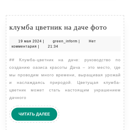
клумб
клумба цветник на даче фото
цветни
19
green_inform
19 мая 2024
|
green_inform
|
Нет
на
мая
комментария
|
21:34
даче
2024
## Клумба-цветник на даче: руководство по
фото
созданию оазиса красоты Дача – это место, где
мы проводим много времени, выращивая урожай
и наслаждаясь природой. Цветущая клумба-
цветник может стать настоящим украшением
дачного
ЧИТАТЬ
ЧИТАТЬ ДАЛЕЕ
ДАЛЕЕ