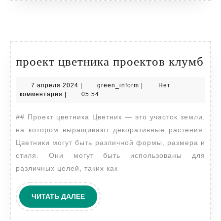
пр
проект цветника проектов клумб
цв
7
green_inform
7 апреля 2024
|
green_inform
|
Нет
пр
апреля
комментария
|
05:54
кл
2024
## Проект цветника Цветник — это участок земли,
на котором выращивают декоративные растения.
Цветники могут быть различной формы, размера и
стиля. Они могут быть использованы для
различных целей, таких как
ЧИТАТЬ
ЧИТАТЬ ДАЛЕЕ
ДАЛЕЕ