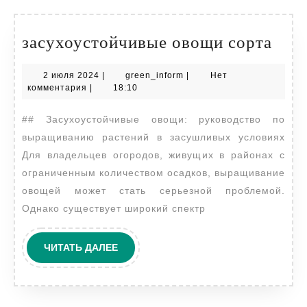
зас
засухоустойчивые овощи сорта
ово
2
green_inform
2 июля 2024
|
green_inform
|
Нет
сорт
июля
комментария
|
18:10
2024
## Засухоустойчивые овощи: руководство по
выращиванию растений в засушливых условиях
Для владельцев огородов, живущих в районах с
ограниченным количеством осадков, выращивание
овощей может стать серьезной проблемой.
Однако существует широкий спектр
ЧИТАТЬ
ЧИТАТЬ ДАЛЕЕ
ДАЛЕЕ