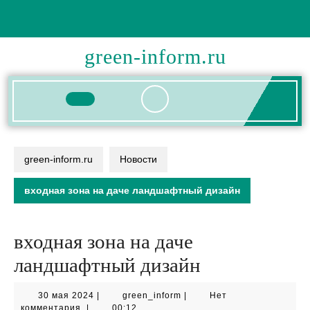
Перейти
к
содержимому
green-inform.ru
Кнопка
Открыть
green-inform.ru
Новости
входная зона на даче ландшафтный дизайн
входная зона на даче
ландшафтный дизайн
30
green_inform
30 мая 2024
|
green_inform
|
Нет
мая
комментария
|
00:12