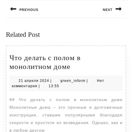
по
PREVIOUS
NEXT
записям
Предыдущая
Следующая
запись:
запись:
Related Post
Что делать с полом в
Что
монолитном доме
делать
21
green_inform
21 апреля 2024
|
green_inform
|
Нет
с
апреля
комментария
|
13:55
полом
2024
## Что делать с полом в монолитном доме
в
Монолитные дома – это прочные и долговечные
монолитном
конструкции, ставшие популярными благодаря
доме
скорости и простоте их возведения. Однако, как и
в любом другом