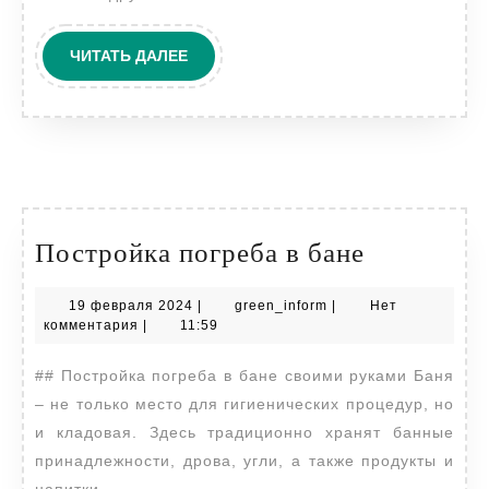
ЧИТАТЬ
ЧИТАТЬ ДАЛЕЕ
ДАЛЕЕ
Постройк
Постройка погреба в бане
погреба
19
green_inform
19 февраля 2024
|
green_inform
|
Нет
в
февраля
комментария
|
11:59
бане
2024
## Постройка погреба в бане своими руками Баня
– не только место для гигиенических процедур, но
и кладовая. Здесь традиционно хранят банные
принадлежности, дрова, угли, а также продукты и
напитки.