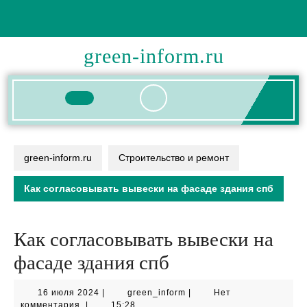
Перейти
к
содержимому
green-inform.ru
Кнопка
Открыть
green-inform.ru
Строительство и ремонт
Как согласовывать вывески на фасаде здания спб
Как согласовывать вывески на
фасаде здания спб
16
green_inform
16 июля 2024
|
green_inform
|
Нет
июля
комментария
|
15:28