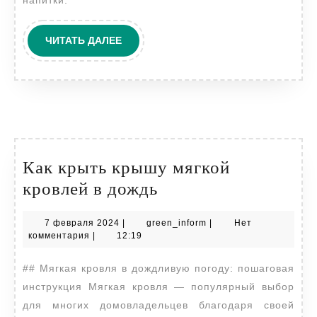
ЧИТАТЬ
ЧИТАТЬ ДАЛЕЕ
ДАЛЕЕ
Как крыть крышу мягкой
Как
кровлей в дождь
крыть
7
green_inform
7 февраля 2024
|
green_inform
|
Нет
крышу
февраля
комментария
|
12:19
мягкой
2024
## Мягкая кровля в дождливую погоду: пошаговая
кровлей
инструкция Мягкая кровля — популярный выбор
в
для многих домовладельцев благодаря своей
дождь