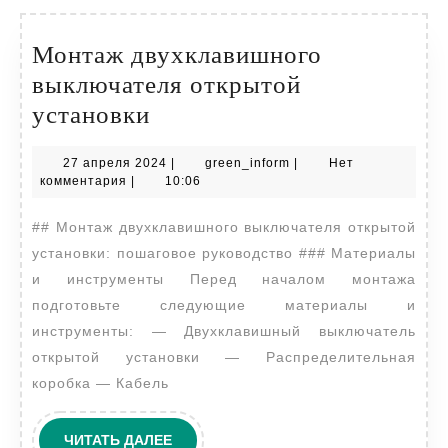
Монтаж двухклавишного
выключателя открытой
Монтаж
установки
двухклавишного
27
green_inform
27 апреля 2024
|
green_inform
|
Нет
выключателя
апреля
комментария
|
10:06
открытой
2024
## Монтаж двухклавишного выключателя открытой
установки
установки: пошаговое руководство ### Материалы
и инструменты Перед началом монтажа
подготовьте следующие материалы и
инструменты: — Двухклавишный выключатель
открытой установки — Распределительная
коробка — Кабель
ЧИТАТЬ
ЧИТАТЬ ДАЛЕЕ