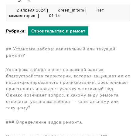
2
green_inform
2 апреля 2024
|
green_inform
|
Нет
апреля
комментария
|
01:14
2024
Рубрики:
Строительство и ремонт
## Установка забора: капитальный или текущий
ремонт?
Установка забора является важной частью
благоустройства территории, которая защищает ее от
несанкционированного проникновения, обеспечивает
приватность и придает участку эстетичный вид.
Однако возникает вопрос, к какому виду ремонта
относится установка забора — капитальному или
текущему?
### Определение видов ремонта