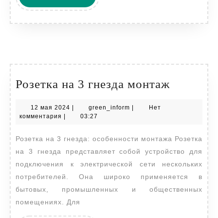
ДАЛЕЕ
Розетка
Розетка на 3 гнезда монтаж
на
12
green_inform
12 мая 2024
|
green_inform
|
Нет
3
мая
комментария
|
03:27
гнезда
2024
Розетка на 3 гнезда: особенности монтажа Розетка
монтаж
на 3 гнезда представляет собой устройство для
подключения к электрической сети нескольких
потребителей. Она широко применяется в
бытовых, промышленных и общественных
помещениях. Для