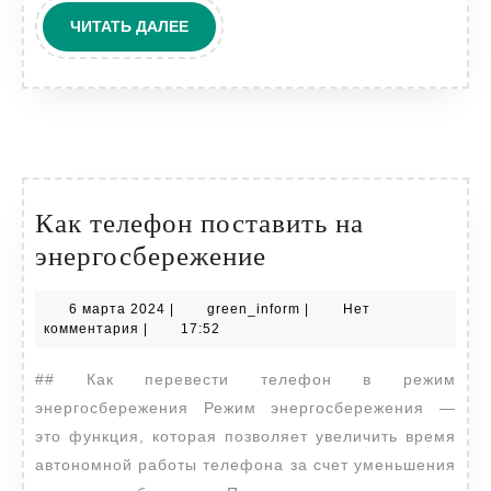
ЧИТАТЬ
ЧИТАТЬ ДАЛЕЕ
ДАЛЕЕ
Как телефон поставить на
Как
энергосбережение
телефон
6
green_inform
6 марта 2024
|
green_inform
|
Нет
поставить
марта
комментария
|
17:52
на
2024
## Как перевести телефон в режим
энергосбережени
энергосбережения Режим энергосбережения —
это функция, которая позволяет увеличить время
автономной работы телефона за счет уменьшения