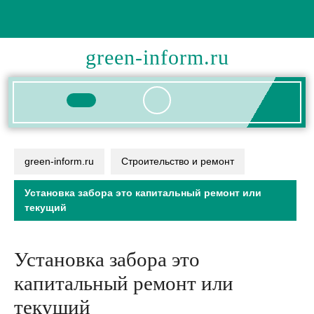
Перейти
к
содержимому
green-inform.ru
Кнопка
Открыть
green-inform.ru
Строительство и ремонт
Установка забора это капитальный ремонт или
текущий
Установка забора это
капитальный ремонт или
текущий