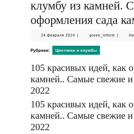
клумбу из камней. 
оформления сада ка
24
green_inf
24 февраля 2024
|
green_inform
|
Не
февраля
2024
Рубрики:
Цветники и клумбы
105 красивых идей, как 
камней.. Самые свежие и
2022
105 красивых идей, как 
камней.. Самые свежие и
2022