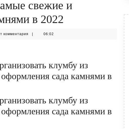
Самые свежие и
мнями в 2022
orm
т комментария
|
06:02
организовать клумбу из
 оформления сада камнями в
организовать клумбу из
 оформления сада камнями в