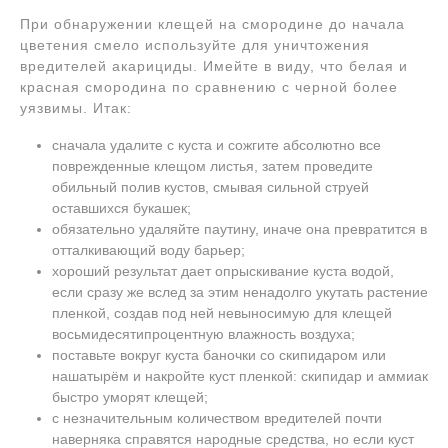
При обнаружении клещей на смородине до начала
цветения смело используйте для уничтожения
вредителей акарициды. Имейте в виду, что белая и
красная смородина по сравнению с черной более
уязвимы. Итак:
сначала удалите с куста и сожгите абсолютно все
поврежденные клещом листья, затем проведите
обильный полив кустов, смывая сильной струей
оставшихся букашек;
обязательно удаляйте паутину, иначе она превратится в
отталкивающий воду барьер;
хороший результат дает опрыскивание куста водой,
если сразу же вслед за этим ненадолго укутать растение
пленкой, создав под ней невыносимую для клещей
восьмидесятипроцентную влажность воздуха;
поставьте вокруг куста баночки со скипидаром или
нашатырём и накройте куст пленкой: скипидар и аммиак
быстро уморят клещей;
с незначительным количеством вредителей почти
наверняка справятся народные средства, но если куст