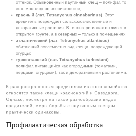
оттенок. Обыкновенный паутинный клещ – полифаг, то
есть многоядное членистоногое;
красный (лат. Tetranychus cinnabarinus).
Этот
вредитель повреждает сельскохозяйственные и
декоративные растения. В теплых регионах он живет в
открытом грунте, а в северных – только в помещениях;
атлантический (лат. Tetranychus atlanticus)
–
обитающий повсеместно вид клеща, повреждающий
огурцы;
туркестанский (лат. Tetranychus turkestani)
–
полифаг, питающийся как огородными (томатами,
перцами, огурцами), так и декоративными растениями.
К распространенным вредителям из этого семейства
относятся также клещи красноногий и Савздарга.
Однако, несмотря на такое разнообразие видов
вредителей, меры борьбы с паутинным клещом
практически одинаковы.
Профилактическая обработка