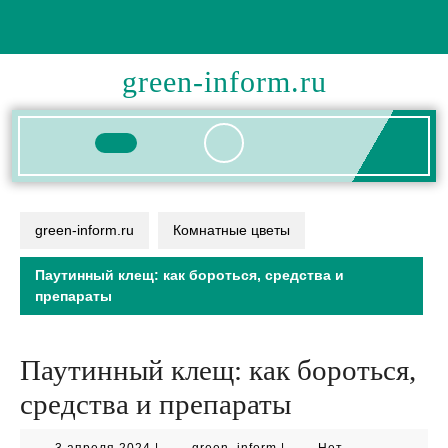
Перейти
к
содержимому
green-inform.ru
Кнопка
Открыть
green-inform.ru
Комнатные цветы
Паутинный клещ: как бороться, средства и
препараты
Паутинный клещ: как бороться,
средства и препараты
3
green_inform