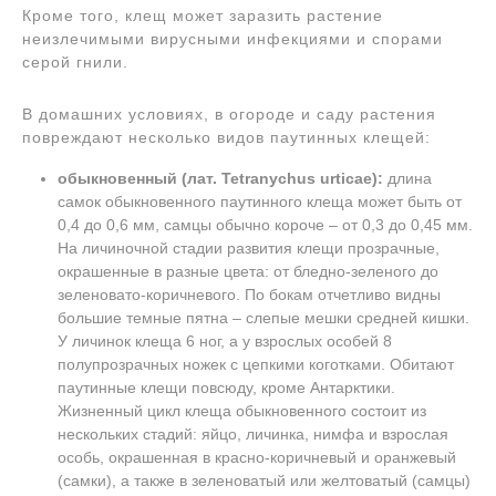
Кроме того, клещ может заразить растение
неизлечимыми вирусными инфекциями и спорами
серой гнили.
В домашних условиях, в огороде и саду растения
повреждают несколько видов паутинных клещей:
обыкновенный (лат. Tetranychus urticae):
длина
самок обыкновенного паутинного клеща может быть от
0,4 до 0,6 мм, самцы обычно короче – от 0,3 до 0,45 мм.
На личиночной стадии развития клещи прозрачные,
окрашенные в разные цвета: от бледно-зеленого до
зеленовато-коричневого. По бокам отчетливо видны
большие темные пятна – слепые мешки средней кишки.
У личинок клеща 6 ног, а у взрослых особей 8
полупрозрачных ножек с цепкими коготками. Обитают
паутинные клещи повсюду, кроме Антарктики.
Жизненный цикл клеща обыкновенного состоит из
нескольких стадий: яйцо, личинка, нимфа и взрослая
особь, окрашенная в красно-коричневый и оранжевый
(самки), а также в зеленоватый или желтоватый (самцы)