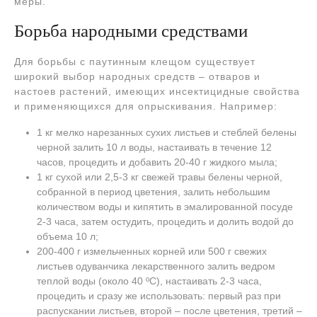
меры.
Борьба народными средствами
Для борьбы с паутинным клещом существует
широкий выбор народных средств – отваров и
настоев растений, имеющих инсектицидные свойства
и применяющихся для опрыскивания. Например:
1 кг мелко нарезанных сухих листьев и стеблей белены
черной залить 10 л воды, настаивать в течение 12
часов, процедить и добавить 20-40 г жидкого мыла;
1 кг сухой или 2,5-3 кг свежей травы белены черной,
собранной в период цветения, залить небольшим
количеством воды и кипятить в эмалированной посуде
2-3 часа, затем остудить, процедить и долить водой до
объема 10 л;
200-400 г измельченных корней или 500 г свежих
листьев одуванчика лекарственного залить ведром
теплой воды (около 40 ºC), настаивать 2-3 часа,
процедить и сразу же использовать: первый раз при
распускании листьев, второй – после цветения, третий –