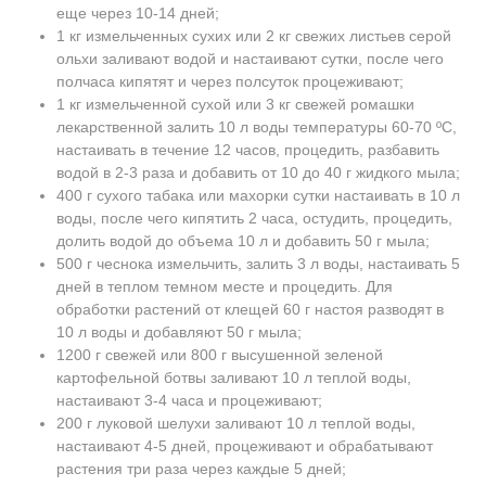
еще через 10-14 дней;
1 кг измельченных сухих или 2 кг свежих листьев серой
ольхи заливают водой и настаивают сутки, после чего
полчаса кипятят и через полсуток процеживают;
1 кг измельченной сухой или 3 кг свежей ромашки
лекарственной залить 10 л воды температуры 60-70 ºC,
настаивать в течение 12 часов, процедить, разбавить
водой в 2-3 раза и добавить от 10 до 40 г жидкого мыла;
400 г сухого табака или махорки сутки настаивать в 10 л
воды, после чего кипятить 2 часа, остудить, процедить,
долить водой до объема 10 л и добавить 50 г мыла;
500 г чеснока измельчить, залить 3 л воды, настаивать 5
дней в теплом темном месте и процедить. Для
обработки растений от клещей 60 г настоя разводят в
10 л воды и добавляют 50 г мыла;
1200 г свежей или 800 г высушенной зеленой
картофельной ботвы заливают 10 л теплой воды,
настаивают 3-4 часа и процеживают;
200 г луковой шелухи заливают 10 л теплой воды,
настаивают 4-5 дней, процеживают и обрабатывают
растения три раза через каждые 5 дней;