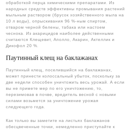
обработкой перца химическими препаратами. Из
народных средств эффективны промывания растений
мыльным раствором (брусок хозяйственного мыла на
10 л воды), опрыскивания 96 %-ным спиртом,
отваром черной белены, табака или настоем
чеснока. Из акарицидов наиболее действенными
считаются Клещевит, Аполло, Акарин, Актеллик и
Дикофол 20 %.
Паутинный клещ на баклажанах
Паутинный клещ, поселившийся на баклажанах,
может принести колоссальный убыток, поскольку за
две недели способен уничтожить весь урожай. А если
вы не примете мер по его уничтожению, то,
перезимовав в почве, вредитель весной с новыми
силами возьмется за уничтожение урожая
следующего года.
Как только вы заметите на листьях баклажанов
обесцвеченные точки, немедленно приступайте к