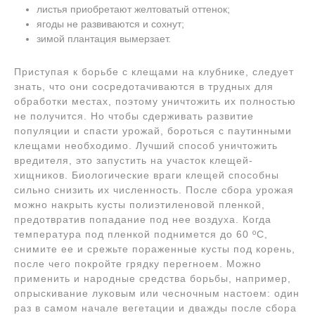
листья приобретают желтоватый оттенок;
ягоды не развиваются и сохнут;
зимой плантация вымерзает.
Приступая к борьбе с клещами на клубнике, следует
знать, что они сосредотачиваются в трудных для
обработки местах, поэтому уничтожить их полностью
не получится. Но чтобы сдерживать развитие
популяции и спасти урожай, бороться с паутинными
клещами необходимо. Лучший способ уничтожить
вредителя, это запустить на участок клещей-
хищников. Биологические враги клещей способны
сильно снизить их численность. После сбора урожая
можно накрыть кусты полиэтиленовой пленкой,
предотвратив попадание под нее воздуха. Когда
температура под пленкой поднимется до 60 ºC,
снимите ее и срежьте пораженные кусты под корень,
после чего покройте грядку перегноем. Можно
применить и народные средства борьбы, например,
опрыскивание луковым или чесночным настоем: один
раз в самом начале вегетации и дважды после сбора