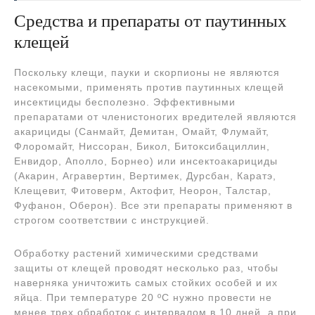
Средства и препараты от паутинных
клещей
Поскольку клещи, пауки и скорпионы не являются
насекомыми, применять против паутинных клещей
инсектициды бесполезно. Эффективными
препаратами от членистоногих вредителей являются
акарициды (Санмайт, Демитан, Омайт, Флумайт,
Флоромайт, Ниссоран, Бикол, Битоксибациллин,
Енвидор, Аполло, Борнео) или инсектоакарициды
(Акарин, Агравертин, Вертимек, Дурсбан, Каратэ,
Клещевит, Фитоверм, Актофит, Неорон, Талстар,
Фуфанон, Оберон). Все эти препараты применяют в
строгом соответствии с инструкцией.
Обработку растений химическими средствами
защиты от клещей проводят несколько раз, чтобы
наверняка уничтожить самых стойких особей и их
яйца. При температуре 20 ºC нужно провести не
менее трех обработок с интервалом в 10 дней, а при