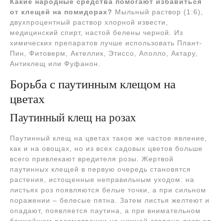
Какие народные средства помогают избавиться
от клещей на помидорах?
Мыльный раствор (1:6),
двухпроцентный раствор хлорной извести,
медицинский спирт, настой белены черной. Из
химических препаратов лучше использовать Плант-
Пин, Фитоверм, Актеллик, Этиссо, Аполло, Актару,
Антиклещ или Фуфанон.
Борьба с паутинным клещом на
цветах
Паутинный клещ на розах
Паутинный клещ на цветах такое же частое явление,
как и на овощах, но из всех садовых цветов больше
всего привлекают вредителя розы. Жертвой
паутинных клещей в первую очередь становятся
растения, истощенные неправильным уходом: на
листьях роз появляются белые точки, а при сильном
поражении – белесые пятна. Затем листья желтеют и
опадают, появляется паутина, а при внимательном
ближайшем рассмотрении на нижней стороне листьев