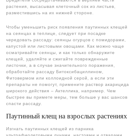
Вредители сосредотачиваются в верхней части
растения, высасывая клеточный сок из листьев,
разместившись на их нижней стороне.
Чтобы уменьшить риск появления паутинных клещей
на сеянцах в теплице, следует при посадке
чередовать рассаду: сеянцы огурцов с помидорами,
капустой или листовыми овощами. Как можно чаще
осматривайте сеянцы, и как только обнаружите
клещей, удаляйте и сжигайте поврежденные
листочки, а в случае значительного поражения,
обработайте рассаду Битоксибациллином,
Фитовермом или коллоидной серой, а если эти
препараты не помогут, примените раствор акарицида
широкого действия – Актеллика, например. Чем
быстрее вы примете меры, тем больше у вас шансов
спасти рассаду.
Паутинный клещ на взрослых растениях
Изгнать паутинных клещей из парника
ультрафиолетовыми лучами, настоями и отварами