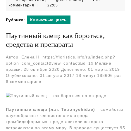
3 апреля 2024
|
green_inform
|
Нет
апреля
комментария
|
22:05
2024
Рубрики:
Комнатные цветы
Паутинный клещ: как бороться,
средства и препараты
Автор: Елена Н. https://floristics.info/ru/index.php?
option=com_contact&view=contact&id=19 Мелкие
правки: 28 октября 2020 Дополнено: 01 марта 2019
Опубликовано: 01 августа 2017 18 минут 188606 раз
6 комментариев
Паутинные клещи (лат. Tetranychidae)
– семейство
паукообразных членистоногих отряда
тромбидиформных, представители которого
встречаются по всему миру. В природе существует 95