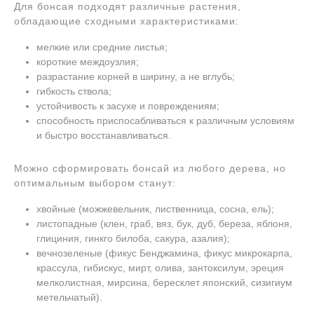
Для бонсая подходят различные растения,
обладающие сходными характеристиками:
мелкие или средние листья;
короткие междоузлия;
разрастание корней в ширину, а не вглубь;
гибкость ствола;
устойчивость к засухе и повреждениям;
способность приспосабливаться к различным условиям
и быстро восстанавливаться.
Можно сформировать бонсай из любого дерева, но
оптимальным выбором станут:
хвойные (можжевельник, лиственница, сосна, ель);
листопадные (клен, граб, вяз, бук, дуб, береза, яблоня,
глициния, гинкго билоба, сакура, азалия);
вечнозеленые (фикус Бенджамина, фикус микрокарпа,
крассула, гибискус, мирт, олива, зантоксилум, эреция
мелколистная, мирсина, бересклет японский, сизигиум
метельчатый).