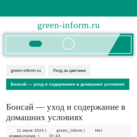
Перейти
к
содержимому
green-inform.ru
Кнопка
Открыть
green-inform.ru
Уход за цветами
Бонсай — уход и содержание в домашних условиях
Бонсай — уход и содержание в
домашних условиях
11
green_inform
11 июля 2024
|
green_inform
|
Нет
июля
комментария
|
01:43