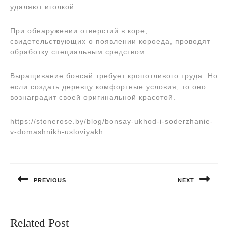
удаляют иголкой.
При обнаружении отверстий в коре,
свидетельствующих о появлении короеда, проводят
обработку специальным средством.
Выращивание бонсай требует кропотливого труда. Но
если создать деревцу комфортные условия, то оно
вознаградит своей оригинальной красотой.
https://stonerose.by/blog/bonsay-ukhod-i-soderzhanie-
v-domashnikh-usloviyakh
Навигация
по
PREVIOUS
NEXT
записям
Предыдущая
Следующая
запись:
запись:
Related Post