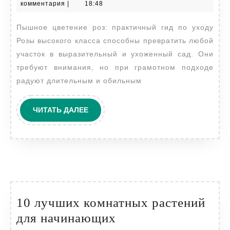
апреля
комментария
|
18:48
розами
2026
Пышное цветение роз: практичный гид по уходу
премиум
Розы высокого класса способны превратить любой
класса:
участок в выразительный и ухоженный сад. Они
секреты
требуют внимания, но при грамотном подходе
пышного
радуют длительным и обильным
цветения
ЧИТАТЬ
ЧИТАТЬ ДАЛЕЕ
ДАЛЕЕ
10 лучших комнатных растений
10
для начинающих