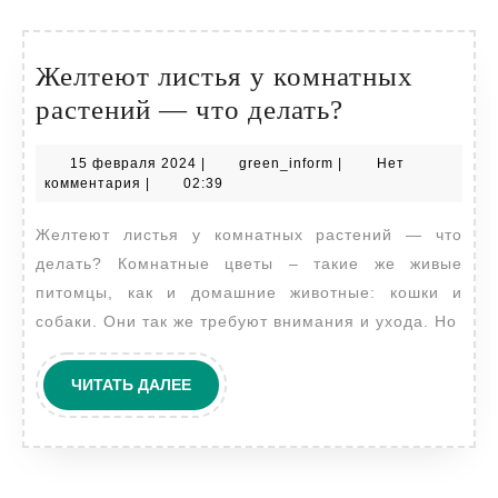
Желтеют листья у комнатных
Желтеют
растений — что делать?
листья
15
green_inform
15 февраля 2024
|
green_inform
|
Нет
у
февраля
комментария
|
02:39
комнатных
2024
Желтеют листья у комнатных растений — что
растений
делать? Комнатные цветы – такие же живые
—
питомцы, как и домашние животные: кошки и
что
собаки. Они так же требуют внимания и ухода. Но
делать?
ЧИТАТЬ
ЧИТАТЬ ДАЛЕЕ
ДАЛЕЕ