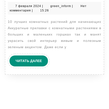
лучших
7
green_inform
7 февраля 2024
|
green_inform
|
Нет
комнатных
февраля
комментария
|
15:26
растений
2024
10 лучших комнатных растений для начинающих
для
Аккуратные прилавки с комнатными растениями в
начинающих
больших и маленьких горшках так и манят
украсить свой интерьер живым и полезным
зеленым акцентом. Даже если у
ЧИТАТЬ
ЧИТАТЬ ДАЛЕЕ
ДАЛЕЕ