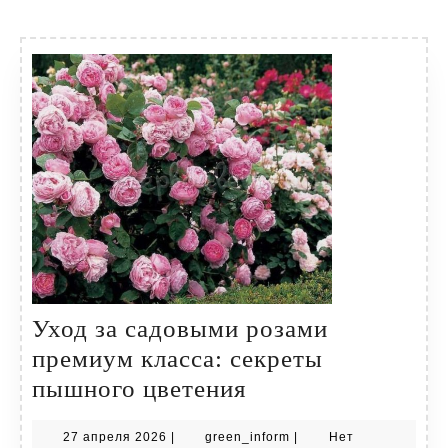
Уход за садовыми розами
премиум класса: секреты
Уход
пышного цветения
за
27
green_inform
27 апреля 2026
|
green_inform
|
Нет
садовыми