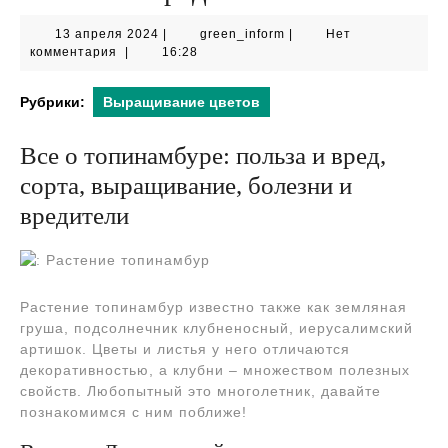
13
green_inform
13 апреля 2024
|
green_inform
|
Нет
апреля
комментария
|
16:28
2024
Рубрики:
Выращивание цветов
Все о топинамбуре: польза и вред,
сорта, выращивание, болезни и
вредители
Растение топинамбур известно также как земляная
груша, подсолнечник клубненосный, иерусалимский
артишок. Цветы и листья у него отличаются
декоративностью, а клубни – множеством полезных
свойств. Любопытный это многолетник, давайте
познакомимся с ним поближе!