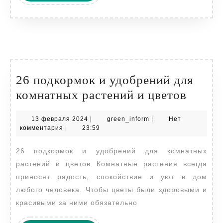
ДАЛЕЕ
26 подкормок и удобрений для
26
комнатных растений и цветов
подко
13
green_inform
13 февраля 2024
|
green_inform
|
Нет
и
февраля
комментария
|
23:59
удобр
2024
26 подкормок и удобрений для комнатных
для
растений и цветов Комнатные растения всегда
комна
приносят радость, спокойствие и уют в дом
расте
любого человека. Чтобы цветы были здоровыми и
и
красивыми за ними обязательно
цвето