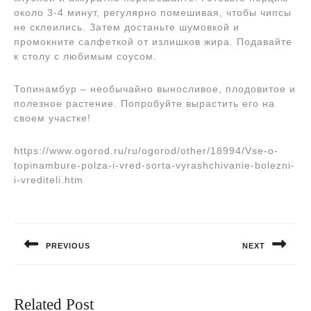
около 3-4 минут, регулярно помешивая, чтобы чипсы
не склеились. Затем достаньте шумовкой и
промокните салфеткой от излишков жира. Подавайте
к столу с любимым соусом.
Топинамбур – необычайно выносливое, плодовитое и
полезное растение. Попробуйте вырастить его на
своем участке!
https://www.ogorod.ru/ru/ogorod/other/18994/Vse-o-
topinambure-polza-i-vred-sorta-vyrashchivanie-bolezni-
i-vrediteli.htm
Навигация
по
PREVIOUS
NEXT
записям
Предыдущая
Следующая
запись:
запись:
Related Post