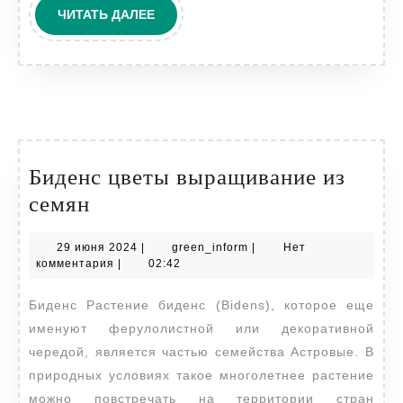
ЧИТАТЬ
ЧИТАТЬ ДАЛЕЕ
ДАЛЕЕ
Биденс цветы выращивание из
Биденс
семян
цветы
29
green_inform
29 июня 2024
|
green_inform
|
Нет
выращивание
июня
комментария
|
02:42
из
2024
Биденс Растение биденс (Bidens), которое еще
семян
именуют ферулолистной или декоративной
чередой, является частью семейства Астровые. В
природных условиях такое многолетнее растение
можно повстречать на территории стран