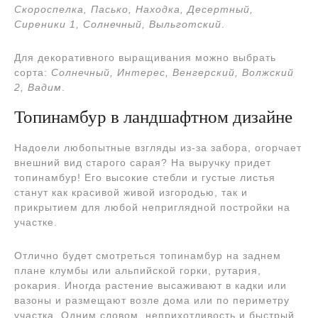
Скороспелка, Пасько, Находка, Десертный,
Сиреники 1, Солнечный, Выльготский
.
Для декоративного выращивания можно выбрать
сорта:
Солнечный, Интерес, Венгерский, Волжский
2, Вадим
.
Топинамбур в ландшафтном дизайне
Надоели любопытные взгляды из-за забора, огорчает
внешний вид старого сарая? На выручку придет
топинамбур! Его высокие стебли и густые листья
станут как красивой живой изгородью, так и
прикрытием для любой неприглядной постройки на
участке.
Отлично будет смотреться топинамбур на заднем
плане клумбы или альпийской горки, рутария,
рокария. Иногда растение высаживают в кадки или
вазоны и размещают возле дома или по периметру
участка. Одним словом, неприхотливость и быстрый