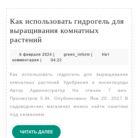
Как использовать гидрогель для
выращивания комнатных
Как
растений
использовать
6
green_inform
6 февраля 2024
|
green_inform
|
Нет
гидрогель
февраля
комментария
|
04:22
для
2024
Как использовать гидрогель для выращивания
выращивания
комнатных растений Удобрения и инсектициды
комнатных
Автор Администратор На чтение 7 мин.
растений
Просмотров 5.4k. Опубликовано Янв 20, 2017 В
садоводческих магазинах можно найти пакетики
под названием
ЧИТАТЬ
ЧИТАТЬ ДАЛЕЕ