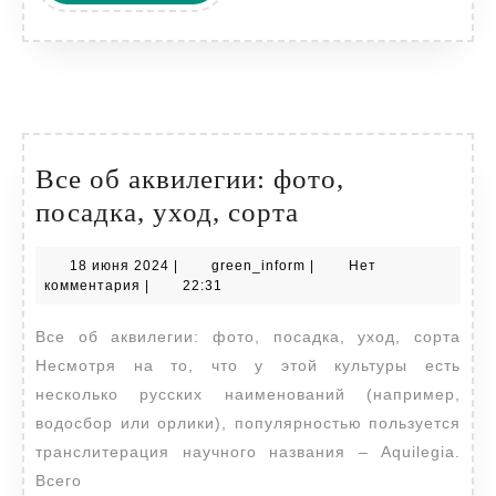
ДАЛЕЕ
Все об аквилегии: фото,
Все
посадка, уход, сорта
об
18
green_inform
18 июня 2024
|
green_inform
|
Нет
аквилегии:
июня
комментария
|
22:31
фото,
2024
Все об аквилегии: фото, посадка, уход, сорта
посадка,
Несмотря на то, что у этой культуры есть
уход,
несколько русских наименований (например,
сорта
водосбор или орлики), популярностью пользуется
транслитерация научного названия – Aquilegia.
Всего