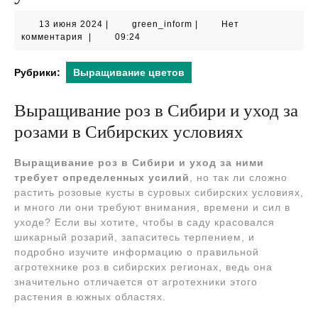
13
green_inform
13 июня 2024
|
green_inform
|
Нет
июня
комментария
|
09:24
2024
Рубрики:
Выращивание цветов
Выращивание роз в Сибири и уход за
розами в Сибирских условиях
Выращивание роз в Сибири и уход за ними
требует определенных усилий
, но так ли сложно
растить розовые кусты в суровых сибирских условиях,
и много ли они требуют внимания, времени и сил в
уходе? Если вы хотите, чтобы в саду красовался
шикарный розарий, запаситесь терпением, и
подробно изучите информацию о правильной
агротехнике роз в сибирских регионах, ведь она
значительно отличается от агротехники этого
растения в южных областях.