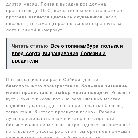
длится месяц. Почва к высадке роз должна
прогреться до 10 С, показателем достаточного ее
прогрева является цветение одуванчиков, если
опоздать, то саженцы роз не успеют окрепнуть за
лето и зимой вымерзнут.
Читать статью
Все о топинамбуре: польза и
вред, сорта, выращивание, болезни и
вредители
При выращивании роз в Сибири, для их
благополучного произрастания,
большое значение
имеет правильный выбор места посадки
. Розовые
кусты лучше высаживать на возвышенных местах
садового участка, где почва прогревается больше,
тогда корни быстрее проснутся весной. Розарий
лучше располагать в южной стороне сада, там
больше солнца и меньше ветра, однако, высаженные
на открытом участке растения, выгорят под прямыми
солнечными лучами, во избежание этого,