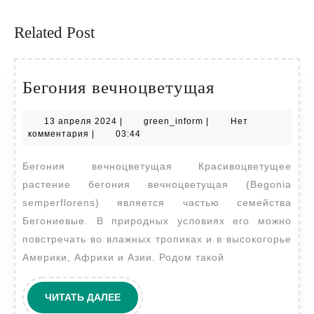
запись:
запись:
Related Post
Бегония
Бегония вечноцветущая
вечноцвету
13
green_inform
13 апреля 2024
|
green_inform
|
Нет
апреля
комментария
|
03:44
2024
Бегония вечноцветущая Красивоцветущее
растение бегония вечноцветущая (Begonia
semperflorens) является частью семейства
Бегониевые. В природных условиях его можно
повстречать во влажных тропиках и в высокогорье
Америки, Африки и Азии. Родом такой
ЧИТАТЬ
ЧИТАТЬ ДАЛЕЕ
ДАЛЕЕ