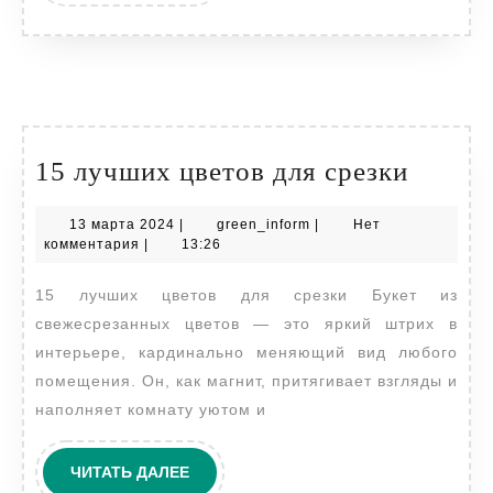
15
15 лучших цветов для срезки
лучши
13
green_inform
13 марта 2024
|
green_inform
|
Нет
цветов
марта
комментария
|
13:26
для
2024
15 лучших цветов для срезки Букет из
срезки
свежесрезанных цветов — это яркий штрих в
интерьере, кардинально меняющий вид любого
помещения. Он, как магнит, притягивает взгляды и
наполняет комнату уютом и
ЧИТАТЬ
ЧИТАТЬ ДАЛЕЕ