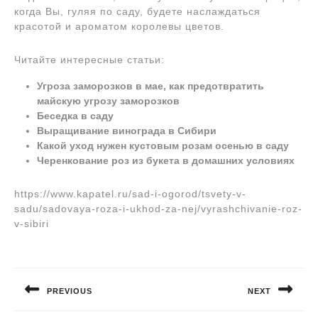
когда Вы, гуляя по саду, будете наслаждаться
красотой и ароматом королевы цветов.
Читайте интересные статьи:
Угроза заморозков в мае, как предотвратить
майскую угрозу заморозков
Беседка в саду
Выращивание винограда в Сибири
Какой уход нужен кустовым розам осенью в саду
Черенкование роз из букета в домашних условиях
https://www.kapatel.ru/sad-i-ogorod/tsvety-v-
sadu/sadovaya-roza-i-ukhod-za-nej/vyrashchivanie-roz-
v-sibiri
Навигация
по
PREVIOUS
NEXT
записям
Предыдущая
Следующая