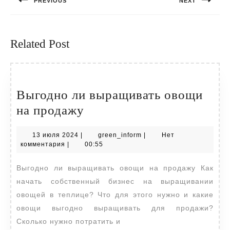
PREVIOUS
NEXT
записям
Предыдущая
Следующая
запись:
запись:
Related Post
Выгодно ли выращивать овощи
Выгодно
на продажу
ли
13
green_inform
13 июля 2024
|
green_inform
|
Нет
выращивать
июля
комментария
|
00:55
овощи
2024
Выгодно ли выращивать овощи на продажу Как
на
начать собственный бизнес на выращивании
продажу
овощей в теплице? Что для этого нужно и какие
овощи выгодно выращивать для продажи?
Сколько нужно потратить и