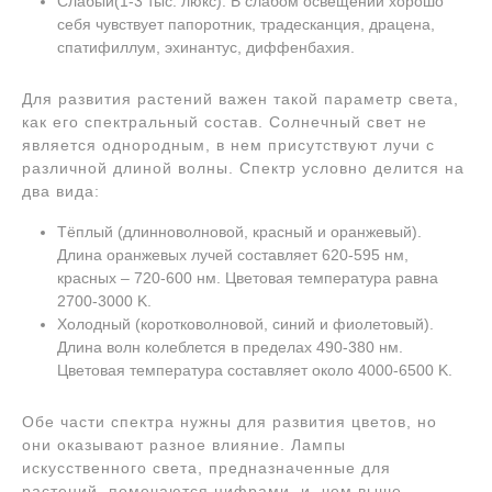
Слабый(1-3 тыс. люкс). В слабом освещении хорошо
себя чувствует папоротник, традесканция, драцена,
спатифиллум, эхинантус, диффенбахия.
Для развития растений важен такой параметр света,
как его спектральный состав. Солнечный свет не
является однородным, в нем присутствуют лучи с
различной длиной волны. Спектр условно делится на
два вида:
Тёплый (длинноволновой, красный и оранжевый).
Длина оранжевых лучей составляет 620-595 нм,
красных – 720-600 нм. Цветовая температура равна
2700-3000 K.
Холодный (коротковолновой, синий и фиолетовый).
Длина волн колеблется в пределах 490-380 нм.
Цветовая температура составляет около 4000-6500 K.
Обе части спектра нужны для развития цветов, но
они оказывают разное влияние. Лампы
искусственного света, предназначенные для
растений, помечаются цифрами, и, чем выше