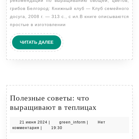
рекомендации по выращиванию овощей, цветов,
рекомендации
грибов Белгород: Книжный клуб — Клуб семейного
по
досуга, 2008 г. — 313 с., с ил.В книге описываются
выращиванию
простые в изготовлении
овощей,
цветов,
ЧИТАТЬ
ЧИТАТЬ ДАЛЕЕ
ДАЛЕЕ
грибов
Полезные советы: что
Полезные
выращивают в теплицах
советы:
21
green_inform
21 июня 2024
|
green_inform
|
Нет
что
июня
комментария
|
19:30
выращиваю
2024