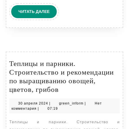
ЧИТАТЬ
ЧИТАТЬ ДАЛЕЕ
ДАЛЕЕ
Теплицы и парники.
Строительство и рекомендации
по выращиванию овощей,
Теплицы
цветов, грибов
и
30
green_inform
30 апреля 2024
|
green_inform
|
Нет
парники.
апреля
комментария
|
07:19
Строительство
2024
Теплицы и парники. Строительство и
и