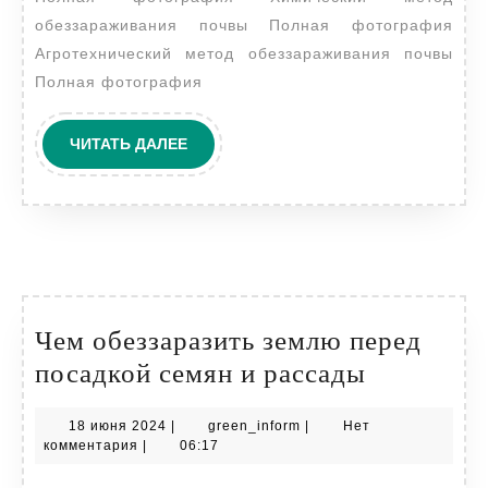
обеззараживания почвы Полная фотография
Агротехнический метод обеззараживания почвы
Полная фотография
ЧИТАТЬ
ЧИТАТЬ ДАЛЕЕ
ДАЛЕЕ
Чем обеззаразить землю перед
Чем
посадкой семян и рассады
обеззараз
18
green_inform
18 июня 2024
|
green_inform
|
Нет
землю
июня
комментария
|
06:17
перед
2024