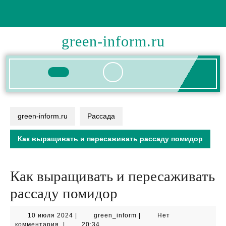
Перейти
к
содержимому
green-inform.ru
Кнопка
Открыть
green-inform.ru
Рассада
Как выращивать и пересаживать рассаду помидор
Как выращивать и пересаживать
рассаду помидор
10
green_inform
10 июля 2024
|
green_inform
|
Нет
июля
комментария
|
20:34