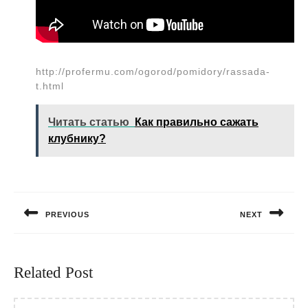
http://profermu.com/ogorod/pomidory/rassada-
t.html
Читать статью
Как правильно сажать
клубнику?
Навигация
по
PREVIOUS
NEXT
записям
Предыдущая
Следующая
запись:
запись:
Related Post