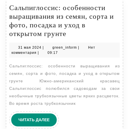
Сальпиглоссис: особенности
выращивания из семян, сорта и
фото, посадка и уход в
Сальпиглоссис:
открытом грунте
особенности
31
green_inform
31 мая 2024
|
green_inform
|
Нет
выращивания
мая
комментария
|
09:17
из
2024
Сальпиглоссис: особенности выращивания из
семян,
семян, сорта и фото, посадка и уход в открытом
сорта
грунте Южно-американский красавец
и
Сальпиглоссис полюбился садоводам за свои
фото,
необычные трубкоязычные цветы ярких расцветок.
посадка
Во время роста трубкоязычник
и
уход
ЧИТАТЬ
ЧИТАТЬ ДАЛЕЕ
ДАЛЕЕ
в