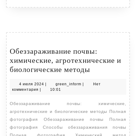
открытом
грунте
Обеззараживание почвы:
химические, агротехнические и
Обеззаражив
биологические методы
почвы:
4
green_inform
4 июля 2024
|
green_inform
|
Нет
химические,
июля
комментария
|
10:01
агротехниче
2024
Обеззараживание почвы: химические,
и
агротехнические и биологические методы Полная
биологическ
фотография Обеззараживание почвы Полная
методы
фотография Способы обеззараживания почвы
Полная фотография Химический метод