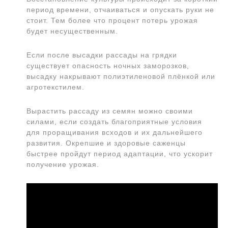
период времени, отчаиваться и опускать руки не
стоит. Тем более что процент потерь урожая
будет несущественным.
Если после высадки рассады на грядки
существует опасность ночных заморозков,
высадку накрывают полиэтиленовой плёнкой или
агротекстилем.
Вырастить рассаду из семян можно своими
силами, если создать благоприятные условия
для проращивания всходов и их дальнейшего
развития. Окрепшие и здоровые саженцы
быстрее пройдут период адаптации, что ускорит
получение урожая.