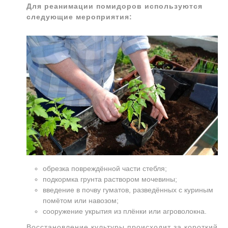
Для реанимации помидоров используются
следующие мероприятия:
обрезка повреждённой части стебля;
подкормка грунта раствором мочевины;
введение в почву гуматов, разведённых с куриным
помётом или навозом;
сооружение укрытия из плёнки или агроволокна.
Восстановление культуры происходит за короткий