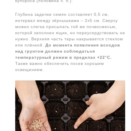
купороса (половина ч. л.).
Глубина заделки семян составляет 0,5 см,
интервал между зёрнышками – 2х5 см. Сверху
можно слегка присыпать той же почвосмесью,
которой заполнен ящик, но переусердствовать не
нужно. Верхняя часть тары накрывается стеклом
или плёнкой.
До момента появления всходов
над грунтом должен соблюдаться
температурный режим в пределах +22°С.
Также важно обеспечить посев хорошим
освещением.