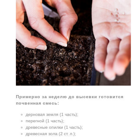
Примерно за неделю до высевки готовится
почвенная смесь:
дерновая земля (1 часть);
перегной (1 часть);
древесные опилки (1 часть);
древесная зола (2 ст. л.);