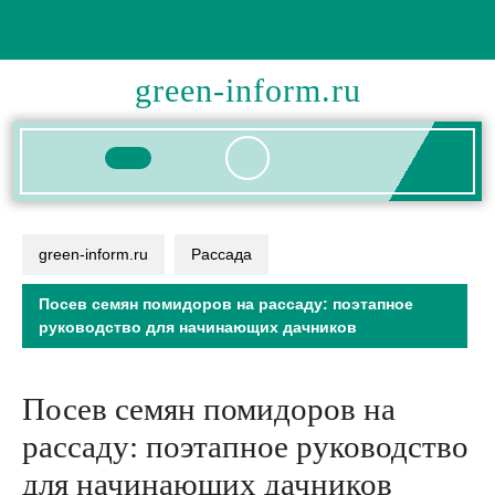
Перейти
к
содержимому
green-inform.ru
Кнопка
Открыть
green-inform.ru
Рассада
Посев семян помидоров на рассаду: поэтапное
руководство для начинающих дачников
Посев семян помидоров на
рассаду: поэтапное руководство
для начинающих дачников