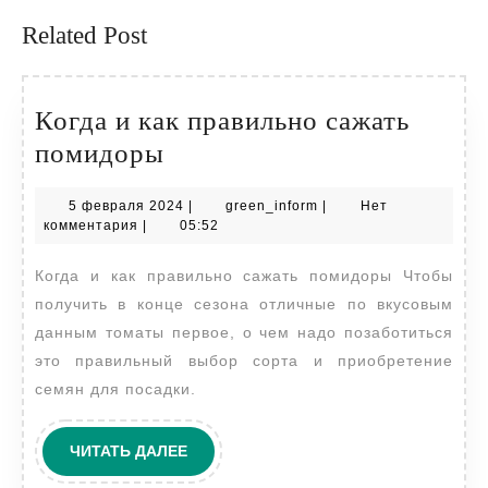
Related Post
Когда и как правильно сажать
Когда
помидоры
и
5
green_inform
5 февраля 2024
|
green_inform
|
Нет
как
февраля
комментария
|
05:52
правильно
2024
Когда и как правильно сажать помидоры Чтобы
сажать
получить в конце сезона отличные по вкусовым
помидоры
данным томаты первое, о чем надо позаботиться
это правильный выбор сорта и приобретение
семян для посадки.
ЧИТАТЬ
ЧИТАТЬ ДАЛЕЕ
ДАЛЕЕ