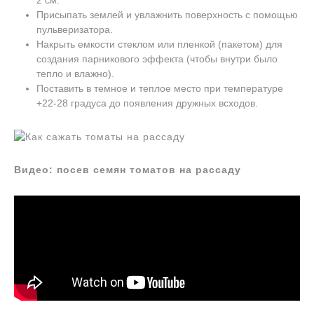
2 см.
Присыпать землей и увлажнить поверхность с помощью
пульверизатора.
Накрыть емкости стеклом или пленкой (пакетом) для
создания парникового эффекта (чтобы внутри было
тепло и влажно).
Поставить в темное и теплое место при температуре
+22-28 градуса до появления дружных всходов.
Видео: посев семян томатов на рассаду