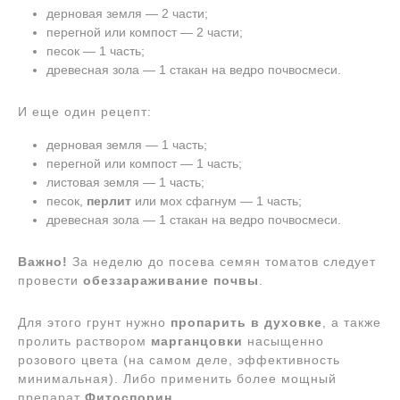
дерновая земля — 2 части;
перегной или компост — 2 части;
песок — 1 часть;
древесная зола — 1 стакан на ведро почвосмеси.
И еще один рецепт:
дерновая земля — 1 часть;
перегной или компост — 1 часть;
листовая земля — 1 часть;
песок,
перлит
или мох сфагнум — 1 часть;
древесная зола — 1 стакан на ведро почвосмеси.
Важно!
За неделю до посева семян томатов следует
провести
обеззараживание почвы
.
Для этого грунт нужно
пропарить в духовке
, а также
пролить раствором
марганцовки
насыщенно
розового цвета (на самом деле, эффективность
минимальная). Либо применить более мощный
препарат
Фитоспорин
.