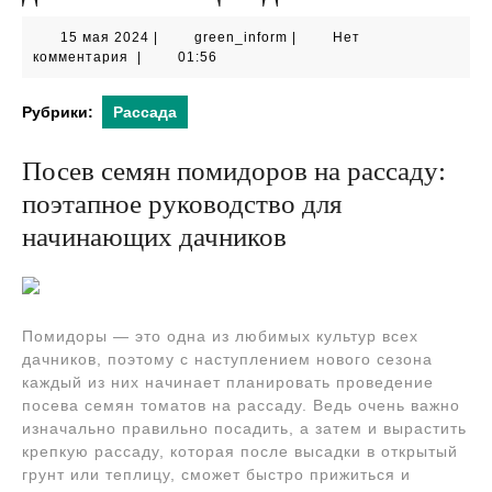
15
green_inform
15 мая 2024
|
green_inform
|
Нет
мая
комментария
|
01:56
2024
Рубрики:
Рассада
Посев семян помидоров на рассаду:
поэтапное руководство для
начинающих дачников
Помидоры — это одна из любимых культур всех
дачников, поэтому с наступлением нового сезона
каждый из них начинает планировать проведение
посева семян томатов на рассаду. Ведь очень важно
изначально правильно посадить, а затем и вырастить
крепкую рассаду, которая после высадки в открытый
грунт или теплицу, сможет быстро прижиться и