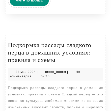
ЧИТАТЬ
ЧИТАТЬ ДАЛЕЕ
ДАЛЕЕ
Подкормка рассады сладкого
перца в домашних условиях:
Подкормка
правила и схемы
рассады
24
green_inform
24 мая 2024
|
green_inform
|
Нет
сладкого
мая
комментария
|
07:13
перца
2024
Подкормка рассады сладкого перца в домашних
в
условиях: правила и схемы Сладкий перец — это
домашних
овощная культура, любимая многими из-за своих
условиях:
изысканных вкусовых свойств, пользы и широкого