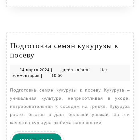
Подготовка семян кукурузы к
Подготовка
посеву
семян
14
green_inform
14 марта 2024
|
green_inform
|
Нет
кукурузы
марта
комментария
|
10:50
к
2024
Подготовка семян кукурузы к посеву Кукуруза –
посеву
уникальная культура, неприхотливая в уходе,
нетребовательная к соседям на грядке. Кукуруза
растет быстро и дает большой урожай. За эти
качества культура любима садоводами.