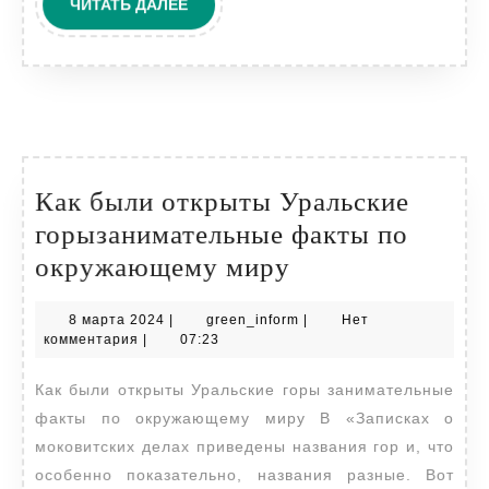
ЧИТАТЬ
ЧИТАТЬ ДАЛЕЕ
ДАЛЕЕ
Как были открыты Уральские
горызанимательные факты по
Как
окружающему миру
были
8
green_inform
8 марта 2024
|
green_inform
|
Нет
открыты
марта
комментария
|
07:23
Уральские
2024
Как были открыты Уральские горы занимательные
горызанимател
факты по окружающему миру В «Записках о
факты
моковитских делах приведены названия гор и, что
по
особенно показательно, названия разные. Вот