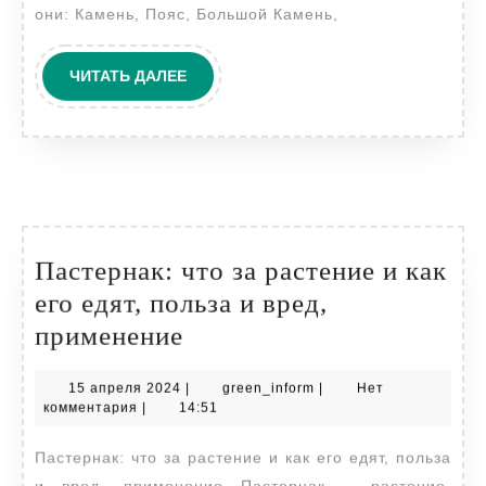
окружающему
они: Камень, Пояс, Большой Камень,
миру
ЧИТАТЬ
ЧИТАТЬ ДАЛЕЕ
ДАЛЕЕ
Пастернак: что за растение и как
его едят, польза и вред,
Пастернак:
применение
что
15
green_inform
15 апреля 2024
|
green_inform
|
Нет
за
апреля
комментария
|
14:51
растение
2024
Пастернак: что за растение и как его едят, польза
и