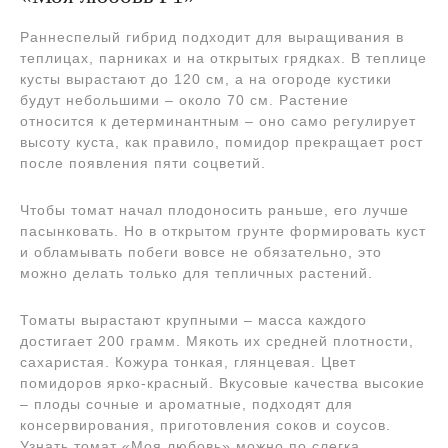
Раннеспелый гибрид подходит для выращивания в
теплицах, парниках и на открытых грядках. В теплице
кусты вырастают до 120 см, а на огороде кустики
будут небольшими – около 70 см. Растение
относится к детерминантным – оно само регулирует
высоту куста, как правило, помидор прекращает рост
после появления пяти соцветий.
Чтобы томат начал плодоносить раньше, его лучше
пасынковать. Но в открытом грунте формировать куст
и обламывать побеги вовсе не обязательно, это
можно делать только для тепличных растений.
Томаты вырастают крупными – масса каждого
достигает 200 грамм. Мякоть их средней плотности,
сахаристая. Кожура тонкая, глянцевая. Цвет
помидоров ярко-красный. Вкусовые качества высокие
– плоды сочные и ароматные, подходят для
консервирования, приготовления соков и соусов.
Узнать томат «Моя любовь» можно по слегка