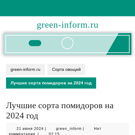
Перейти
к
содержимому
green-inform.ru
Кнопка
Открыть
green-inform.ru
Сорта овощей
Лучшие сорта помидоров на 2024 год
Лучшие сорта помидоров на
2024 год
21
green_inform
21 июня 2024
|
green_inform
|
Нет
июня
комментария
|
02:15