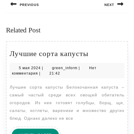
PREVIOUS
NEXT
записям
Предыдущая
Следующая
запись:
запись:
Related Post
Лучшие
Лучшие сорта капусты
сорта
5
green_inform
5 мая 2024
|
green_inform
|
Нет
капусты
мая
комментария
|
21:42
2024
Лучшие сорта капусты Белокочанная капуста –
самый частый среди всех овощей обитатель
огородов. Из нее готовят голубцы, борщ, щи,
салаты, котлеты, вареники и множество других
блюд. Однако далеко не все