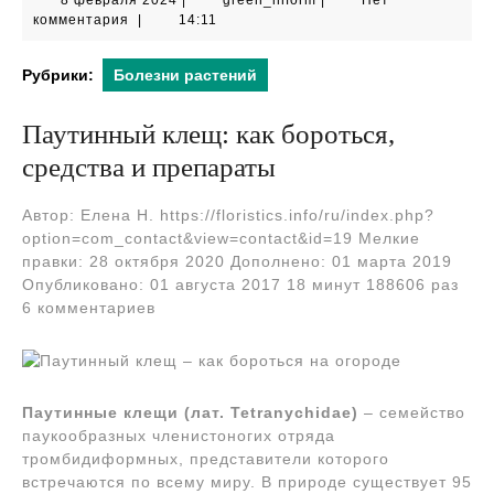
8 февраля 2024
|
green_inform
|
Нет
февраля
комментария
|
14:11
2024
Рубрики:
Болезни растений
Паутинный клещ: как бороться,
средства и препараты
Автор: Елена Н. https://floristics.info/ru/index.php?
option=com_contact&view=contact&id=19 Мелкие
правки: 28 октября 2020 Дополнено: 01 марта 2019
Опубликовано: 01 августа 2017 18 минут 188606 раз
6 комментариев
Паутинные клещи (лат. Tetranychidae)
– семейство
паукообразных членистоногих отряда
тромбидиформных, представители которого
встречаются по всему миру. В природе существует 95