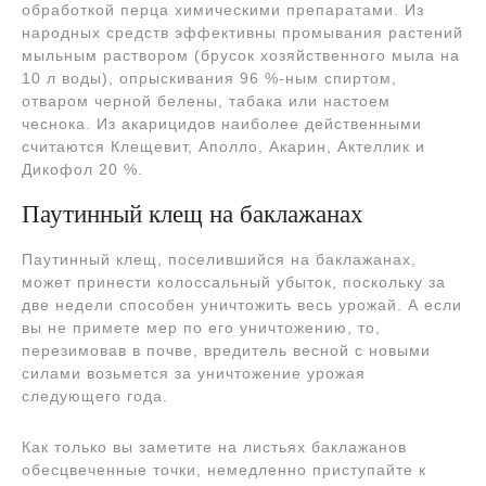
обработкой перца химическими препаратами. Из
народных средств эффективны промывания растений
мыльным раствором (брусок хозяйственного мыла на
10 л воды), опрыскивания 96 %-ным спиртом,
отваром черной белены, табака или настоем
чеснока. Из акарицидов наиболее действенными
считаются Клещевит, Аполло, Акарин, Актеллик и
Дикофол 20 %.
Паутинный клещ на баклажанах
Паутинный клещ, поселившийся на баклажанах,
может принести колоссальный убыток, поскольку за
две недели способен уничтожить весь урожай. А если
вы не примете мер по его уничтожению, то,
перезимовав в почве, вредитель весной с новыми
силами возьмется за уничтожение урожая
следующего года.
Как только вы заметите на листьях баклажанов
обесцвеченные точки, немедленно приступайте к