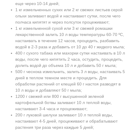
еще через 10-14 дней;
1 кг измельченных сухих или 2 кг свежих листьев серой
ольхи заливают водой и настаивают сутки, после чего
полчаса кипятят и через полсуток процеживают;
1 кг измельченной сухой или 3 кг свежей ромашки
лекарственной залить 10 л воды температуры 60-70 ºC,
настаивать в течение 12 часов, процедить, разбавить
водой в 2-3 раза и добавить от 10 до 40 г жидкого мыла;
400 г сухого табака или махорки сутки настаивать в 10 л
воды, после чего кипятить 2 часа, остудить, процедить,
долить водой до объема 10 л и добавить 50 г мыла;
500 г чеснока измельчить, залить 3 л воды, настаивать 5
дней в теплом темном месте и процедить. Для
обработки растений от клещей 60 г настоя разводят в
10 л воды и добавляют 50 г мыла;
1200 г свежей или 800 г высушенной зеленой
картофельной ботвы заливают 10 л теплой воды,
настаивают 3-4 часа и процеживают;
200 г луковой шелухи заливают 10 л теплой воды,
настаивают 4-5 дней, процеживают и обрабатывают
растения три раза через каждые 5 дней;