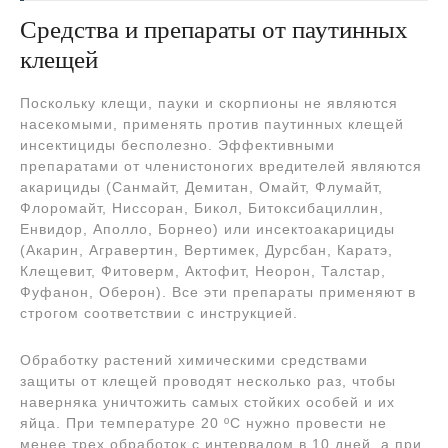
Средства и препараты от паутинных
клещей
Поскольку клещи, пауки и скорпионы не являются
насекомыми, применять против паутинных клещей
инсектициды бесполезно. Эффективными
препаратами от членистоногих вредителей являются
акарициды (Санмайт, Демитан, Омайт, Флумайт,
Флоромайт, Ниссоран, Бикол, Битоксибациллин,
Енвидор, Аполло, Борнео) или инсектоакарициды
(Акарин, Агравертин, Вертимек, Дурсбан, Каратэ,
Клещевит, Фитоверм, Актофит, Неорон, Талстар,
Фуфанон, Оберон). Все эти препараты применяют в
строгом соответствии с инструкцией.
Обработку растений химическими средствами
защиты от клещей проводят несколько раз, чтобы
наверняка уничтожить самых стойких особей и их
яйца. При температуре 20 ºC нужно провести не
менее трех обработок с интервалом в 10 дней, а при