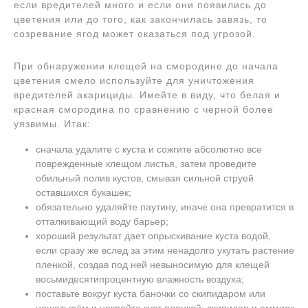
если вредителей много и если они появились до
цветения или до того, как закончилась завязь, то
созревание ягод может оказаться под угрозой.
При обнаружении клещей на смородине до начала
цветения смело используйте для уничтожения
вредителей акарициды. Имейте в виду, что белая и
красная смородина по сравнению с черной более
уязвимы. Итак:
сначала удалите с куста и сожгите абсолютно все
поврежденные клещом листья, затем проведите
обильный полив кустов, смывая сильной струей
оставшихся букашек;
обязательно удаляйте паутину, иначе она превратится в
отталкивающий воду барьер;
хороший результат дает опрыскивание куста водой,
если сразу же вслед за этим ненадолго укутать растение
пленкой, создав под ней невыносимую для клещей
восьмидесятипроцентную влажность воздуха;
поставьте вокруг куста баночки со скипидаром или
нашатырём и накройте куст пленкой: скипидар и аммиак