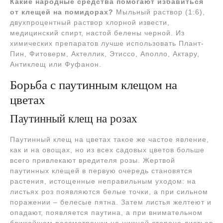
Какие народные средства помогают избавиться
от клещей на помидорах?
Мыльный раствор (1:6),
двухпроцентный раствор хлорной извести,
медицинский спирт, настой белены черной. Из
химических препаратов лучше использовать Плант-
Пин, Фитоверм, Актеллик, Этиссо, Аполло, Актару,
Антиклещ или Фуфанон.
Борьба с паутинным клещом на
цветах
Паутинный клещ на розах
Паутинный клещ на цветах такое же частое явление,
как и на овощах, но из всех садовых цветов больше
всего привлекают вредителя розы. Жертвой
паутинных клещей в первую очередь становятся
растения, истощенные неправильным уходом: на
листьях роз появляются белые точки, а при сильном
поражении – белесые пятна. Затем листья желтеют и
опадают, появляется паутина, а при внимательном
ближайшем рассмотрении на нижней стороне листьев