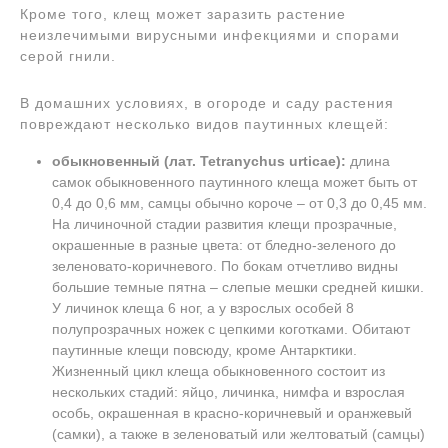
Кроме того, клещ может заразить растение
неизлечимыми вирусными инфекциями и спорами
серой гнили.
В домашних условиях, в огороде и саду растения
повреждают несколько видов паутинных клещей:
обыкновенный (лат. Tetranychus urticae):
длина
самок обыкновенного паутинного клеща может быть от
0,4 до 0,6 мм, самцы обычно короче – от 0,3 до 0,45 мм.
На личиночной стадии развития клещи прозрачные,
окрашенные в разные цвета: от бледно-зеленого до
зеленовато-коричневого. По бокам отчетливо видны
большие темные пятна – слепые мешки средней кишки.
У личинок клеща 6 ног, а у взрослых особей 8
полупрозрачных ножек с цепкими коготками. Обитают
паутинные клещи повсюду, кроме Антарктики.
Жизненный цикл клеща обыкновенного состоит из
нескольких стадий: яйцо, личинка, нимфа и взрослая
особь, окрашенная в красно-коричневый и оранжевый
(самки), а также в зеленоватый или желтоватый (самцы)