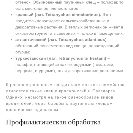
оттенок. Обыкновенный паутинный клещ – полифаг, то
есть многоядное членистоногое;
красный (лат. Tetranychus cinnabarinus).
Этот
вредитель повреждает сельскохозяйственные и
декоративные растения. В теплых регионах он живет в
открытом грунте, а в северных – только в помещениях;
атлантический (лат. Tetranychus atlanticus)
–
обитающий повсеместно вид клеща, повреждающий
огурцы;
туркестанский (лат. Tetranychus turkestani)
–
полифаг, питающийся как огородными (томатами,
перцами, огурцами), так и декоративными растениями.
К распространенным вредителям из этого семейства
относятся также клещи красноногий и Савздарга.
Однако, несмотря на такое разнообразие видов
вредителей, меры борьбы с паутинным клещом
практически одинаковы.
Профилактическая обработка