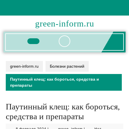
Перейти
к
содержимому
green-inform.ru
Кнопка
Открыть
green-inform.ru
Болезни растений
Паутинный клещ: как бороться, средства и
препараты
Паутинный клещ: как бороться,
средства и препараты
8
green_inform