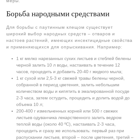
меры.
Борьба народными средствами
Для борьбы с паутинным клещом существует
широкий выбор народных средств – отваров и
настоев растений, имеющих инсектицидные свойства
и применяющихся для опрыскивания. Например:
1 кг мелко нарезанных сухих листьев и стеблей белены
черной залить 10 л воды, настаивать в течение 12
часов, процедить и добавить 20-40 г жидкого мыла;
1 кг сухой или 2,5-3 кг свежей травы белены черной,
собранной в период цветения, залить небольшим
количеством воды и кипятить в эмалированной посуде
2-3 часа, затем остудить, процедить и долить водой до
объема 10 л;
200-400 г измельченных корней или 500 г свежих
листьев одуванчика лекарственного залить ведром
теплой воды (около 40 ºC), настаивать 2-3 часа,
процедить и сразу же использовать: первый раз при
распускании листьев, второй – после цветения, третий –