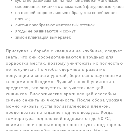
кусты не развиваются, на них появляются маленькие
сморщенные листики с аномальной фигурностью краев;
на нижней стороне листьев образуется серебристая
пленка;
листья приобретают желтоватый оттенок;
ягоды не развиваются и сохнут;
зимой плантация вымерзает.
Приступая к борьбе с клещами на клубнике, следует
знать, что они сосредотачиваются в трудных для
обработки местах, поэтому уничтожить их полностью
не получится. Но чтобы сдерживать развитие
популяции и спасти урожай, бороться с паутинными
клещами необходимо. Лучший способ уничтожить
вредителя, это запустить на участок клещей-
хищников. Биологические враги клещей способны
сильно снизить их численность. После сбора урожая
можно накрыть кусты полиэтиленовой пленкой,
предотвратив попадание под нее воздуха. Когда
температура под пленкой поднимется до 60 ºC,
снимите ее и срежьте пораженные кусты под корень,
после чего покройте грядку перегноем. Можно