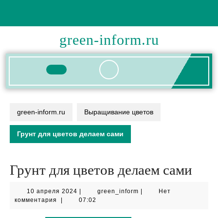
Перейти
к
содержимому
green-inform.ru
Кнопка
Открыть
green-inform.ru
Выращивание цветов
Грунт для цветов делаем сами
Грунт для цветов делаем сами
10
green_inform
10 апреля 2024
|
green_inform
|
Нет
апреля
комментария
|
07:02
2024