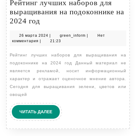
Рейтинг лучших наборов для
выращивания на подоконнике на
Рейтинг
2024 год
лучших
26
green_inform
26 марта 2024
|
green_inform
|
Нет
наборов
марта
комментария
|
21:23
для
2024
Рейтинг лучших наборов для выращивания на
выращивания
подоконнике на 2024 год Данный материал не
на
является рекламой, носит информационный
подоконнике
характер и отражает оценочное мнение автора.
на
Сегодня для выращивания зелени, цветов или
2024
овощей
год
ЧИТАТЬ
ЧИТАТЬ ДАЛЕЕ
ДАЛЕЕ