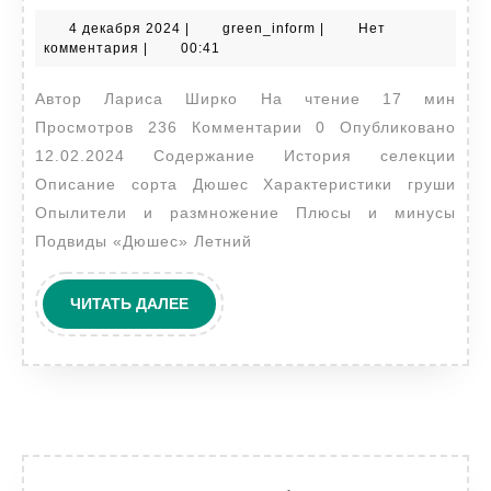
Дюшес:
4
green_inform
4 декабря 2024
|
green_inform
|
Нет
сорта,
декабря
комментария
|
00:41
описание,
2024
Автор Лариса Ширко На чтение 17 мин
характеристики,
Просмотров 236 Комментарии 0 Опубликовано
посадка
12.02.2024 Содержание История селекции
и
Описание сорта Дюшес Характеристики груши
организация
Опылители и размножение Плюсы и минусы
ухода
Подвиды «Дюшес» Летний
ЧИТАТЬ
ЧИТАТЬ ДАЛЕЕ
ДАЛЕЕ