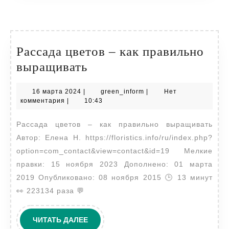
Рассада цветов – как правильно
Рассада
выращивать
цветов
16
green_inform
16 марта 2024
|
green_inform
|
Нет
–
марта
комментария
|
10:43
как
2024
Рассада цветов – как правильно выращивать
правильно
Автор: Елена Н. https://floristics.info/ru/index.php?
выращивать
option=com_contact&view=contact&id=19 Мелкие
правки: 15 ноября 2023 Дополнено: 01 марта
2019 Опубликовано: 08 ноября 2015 🕒 13 минут
👀 223134 раза 💬
ЧИТАТЬ
ЧИТАТЬ ДАЛЕЕ