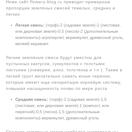
Ниже сайт flowery-blog.ru приводит примерные
пропорции земляных смесей тяжелых, средних и
легких.
Легкая смесь:
(торф)-2 (садовая земля)-1 (листовая,
или дерновая земля)-0,5 (песок)-2 (дополнительные
компоненты)-агроперлит, вермикулит, древесный уголь,
мелкий керамзит.
Легкие земляные смеси будут уместны для
пустынных кактусов, суккулентов с толстыми
листьями (эчеверия, алоэ, толстянка и т.п.). Также в
легкий грунт желательно сажать юные черенки,
которые имеют еще неокрепшую корневую систему,
повышая насыщенность почвы по мере роста.
Средняя смесь:
(торф)-2 (садовая земля)-1,5
(листовая, или дерновая земля)-1 (компост, или
перегной)-0,5 (песок)-1,5 (дополнительные
компоненты)-вермикулит, древесный уголь.
Средние земляные смеси наиболее универсальны,