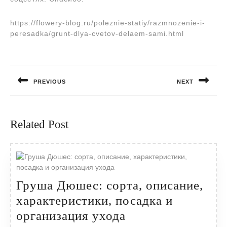
https://flowery-blog.ru/poleznie-statiy/razmnozenie-i-
peresadka/grunt-dlya-cvetov-delaem-sami.html
Навигация
по
PREVIOUS
NEXT
записям
Предыдущая
Следующая
запись:
запись:
Related Post
Груша Дюшес: сорта, описание,
характеристики, посадка и
Груша
организация ухода