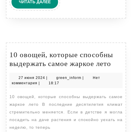
и
ЧИТАТЬ
ЧИТАТЬ ДАЛЕЕ
ДАЛЕЕ
как
её
повысить
10 овощей, которые способны
10
выдержать самое жаркое лето
овоще
27
green_inform
27 июня 2024
|
green_inform
|
Нет
котор
июня
комментария
|
18:17
спосо
2024
10 овощей, которые способны выдержать самое
выдер
жаркое лето В последние десятилетия климат
самое
стремительно меняется. Если в детстве я могла
жарко
посадить на даче растения и спокойно уехать на
лето
неделю, то теперь