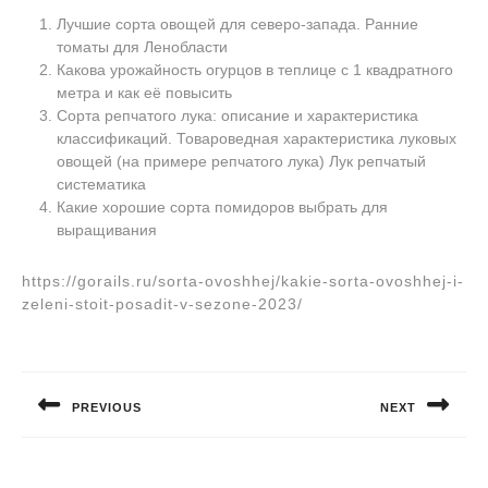
Лучшие сорта овощей для северо-запада. Ранние
томаты для Ленобласти
Какова урожайность огурцов в теплице с 1 квадратного
метра и как её повысить
Сорта репчатого лука: описание и характеристика
классификаций. Товароведная характеристика луковых
овощей (на примере репчатого лука) Лук репчатый
систематика
Какие хорошие сорта помидоров выбрать для
выращивания
https://gorails.ru/sorta-ovoshhej/kakie-sorta-ovoshhej-i-
zeleni-stoit-posadit-v-sezone-2023/
Навигация
по
PREVIOUS
NEXT
записям
Предыдущая
Следующая
запись:
запись: