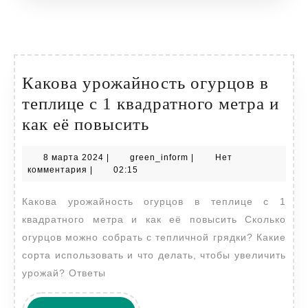
Какова урожайность огурцов в
теплице с 1 квадратного метра и
Какова
как её повысить
урожайность
8
green_inform
8 марта 2024
|
green_inform
|
Нет
огурцов
марта
комментария
|
02:15
в
2024
Какова урожайность огурцов в теплице с 1
теплице
квадратного метра и как её повысить Сколько
с
огурцов можно собрать с тепличной грядки? Какие
1
сорта использовать и что делать, чтобы увеличить
квадратного
урожай? Ответы
метра