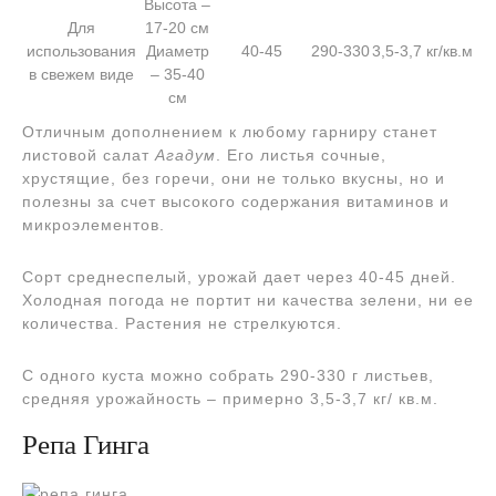
Высота –
Для
17-20 см
использования
Диаметр
40-45
290-330
3,5-3,7 кг/кв.м
в свежем виде
– 35-40
см
Отличным дополнением к любому гарниру станет
листовой салат
Агадум
. Его листья сочные,
хрустящие, без горечи, они не только вкусны, но и
полезны за счет высокого содержания витаминов и
микроэлементов.
Сорт среднеспелый, урожай дает через 40-45 дней.
Холодная погода не портит ни качества зелени, ни ее
количества. Растения не стрелкуются.
С одного куста можно собрать 290-330 г листьев,
средняя урожайность – примерно 3,5-3,7 кг/ кв.м.
Репа Гинга