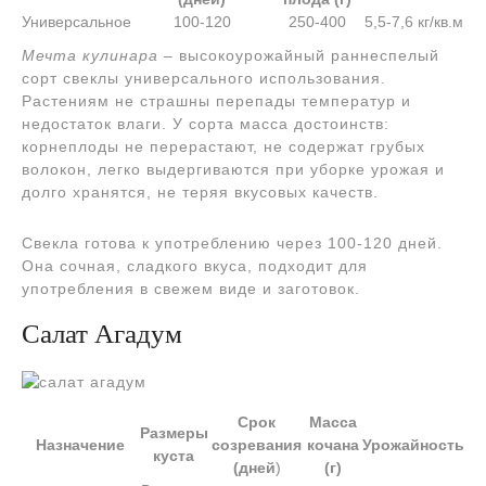
Универсальное
100-120
250-400
5,5-7,6 кг/кв.м
Мечта кулинара
– высокоурожайный раннеспелый
сорт свеклы универсального использования.
Растениям не страшны перепады температур и
недостаток влаги. У сорта масса достоинств:
корнеплоды не перерастают, не содержат грубых
волокон, легко выдергиваются при уборке урожая и
долго хранятся, не теряя вкусовых качеств.
Свекла готова к употреблению через 100-120 дней.
Она сочная, сладкого вкуса, подходит для
употребления в свежем виде и заготовок.
Салат Агадум
Срок
Масса
Размеры
Назначение
созревания
кочана
Урожайность
куста
(дней
)
(г)