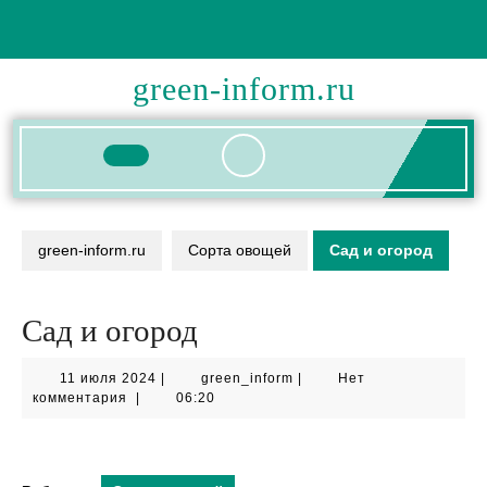
Перейти
к
содержимому
green-inform.ru
Кнопка
Открыть
green-inform.ru
Сорта овощей
Сад и огород
Сад и огород
11
green_inform
11 июля 2024
|
green_inform
|
Нет
июля
комментария
|
06:20
2024