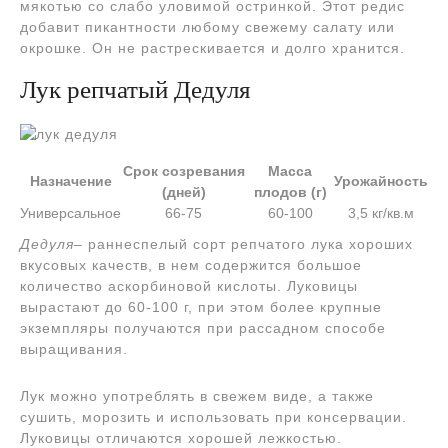
мякотью со слабо уловимой остринкой. Этот редис
добавит пикантности любому свежему салату или
окрошке. Он не растрескивается и долго хранится.
Лук репчатый Дедуля
Срок созревания
Масса
Назначение
Урожайность
(дней)
плодов (г)
Универсальное
66-75
60-100
3,5 кг/кв.м
Дедуля
– раннеспелый сорт репчатого лука хороших
вкусовых качеств, в нем содержится большое
количество аскорбиновой кислоты. Луковицы
вырастают до 60-100 г, при этом более крупные
экземпляры получаются при рассадном способе
выращивания.
Лук можно употреблять в свежем виде, а также
сушить, морозить и использовать при консервации.
Луковицы отличаются хорошей лежкостью.