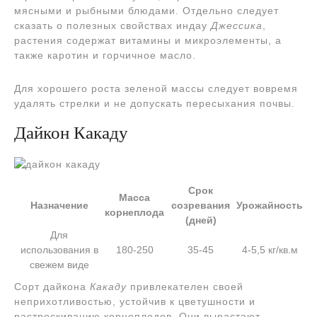
мясными и рыбными блюдами. Отдельно следует
сказать о полезных свойствах индау
Джессика
,
растения содержат витамины и микроэлементы, а
также каротин и горчичное масло.
Для хорошего роста зеленой массы следует вовремя
удалять стрелки и не допускать пересыхания почвы.
Дайкон Какаду
Срок
Масса
Назначение
созревания
Урожайность
корнеплода
(дней)
Для
использования в
180-250
35-45
4-5,5 кг/кв.м
свежем виде
Сорт дайкона
Какаду
привлекателен своей
неприхотливостью, устойчив к цветушности и
растрескиванию корнеплодов. Они вырастают