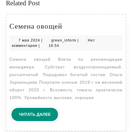
Related Post
Семена
Семена овощей
овощей
7
green_inform
7 мая 2024
|
green_inform
|
Нет
мая
комментария
|
16:54
2024
Семена овощей Взяла по рекомендации
менеджера. Субстрат воздухопроницаемый,
рассыпчатый. Порадовал богатый состав. Ольга
Зоркальцева Покупали осенью 2019 г на весенний
оборот 2020 г. Всхожесть томата практически
100%. Урожайность высокая, хорошая
ЧИТАТЬ
ЧИТАТЬ ДАЛЕЕ
ДАЛЕЕ